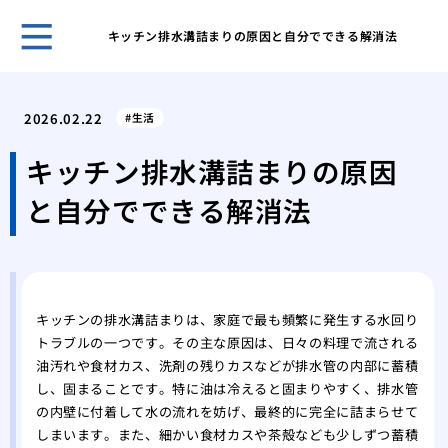
キッチン排水溝詰まりの原因と自分でできる解消法
ホー
トイ
2026.02.22
生活
準備
マン
キッチン排水溝詰まりの原因
まず
と自分でできる解消法
大雨
るの
アパ
るシ
これ
キッチンの排水溝詰まりは、家庭で最も頻繁に発生する水回り
ぶべ
トラブルの一つです。その主な原因は、日々の料理で流される
天気
油汚れや食材カス、洗剤の残りカスなどが排水管の内部に蓄積
コ音
し、固まることです。特に油は冷えると固まりやすく、排水管
失敗
の内壁に付着して水の流れを妨げ、最終的に完全に詰まらせて
と時
しまいます。また、細かい食材カスや茶殻なども少しずつ蓄積