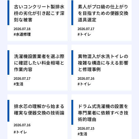
古いコンクリート製排水
素人がプロ級の仕上がり
枡の劣化が引き起こす深
を目指すための便器交換
刻な被害
道具選定
2026.07.18
2026.07.17
水道修理
トイレ
洗濯機設置業者を選ぶ際
異物混入が水洗トイレの
に確認したい料金相場と
複雑な構造に与える影響
作業内容
と修理事例
2026.07.17
2026.07.16
生活
トイレ
排水芯の理解から始まる
ドラム式洗濯機の設置を
確実な便器交換の技術論
専門業者に依頼すべき技
術的理由
2026.07.16
2026.07.15
トイレ
生活