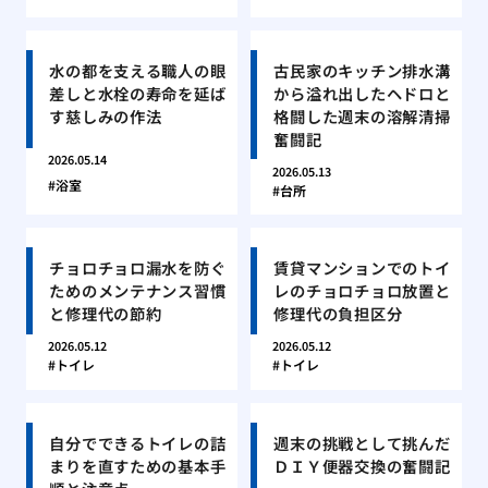
水の都を支える職人の眼
古民家のキッチン排水溝
差しと水栓の寿命を延ば
から溢れ出したヘドロと
す慈しみの作法
格闘した週末の溶解清掃
奮闘記
2026.05.14
2026.05.13
浴室
台所
チョロチョロ漏水を防ぐ
賃貸マンションでのトイ
ためのメンテナンス習慣
レのチョロチョロ放置と
と修理代の節約
修理代の負担区分
2026.05.12
2026.05.12
トイレ
トイレ
自分でできるトイレの詰
週末の挑戦として挑んだ
まりを直すための基本手
ＤＩＹ便器交換の奮闘記