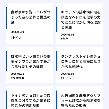
我が家の水洗トイレがつ
キッチンの排水溝に潜む
まった夜の恐怖と構造の
頑固なヘドロを化学の力
謎
で安全に溶かし切る理論
と実践
2026.06.10
2026.06.08
トイレ
台所
排水枡という住まいの重
タンクレストイレのチョ
要インフラが果たす静か
ロチョロ音と高額になり
なる役割とその構造
がちな修理代
2026.06.08
2026.06.05
水道修理
トイレ
トイレのチョロチョロ修
火災保険を悪用するリフ
理を自分でするか業者に
ォーム詐欺から給湯器を
頼むかの判断基準
守るための知恵