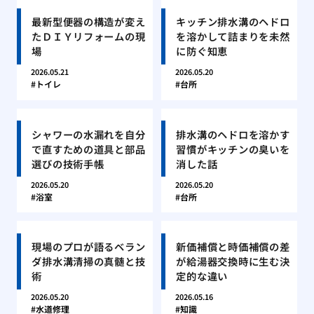
最新型便器の構造が変え
キッチン排水溝のヘドロ
たＤＩＹリフォームの現
を溶かして詰まりを未然
場
に防ぐ知恵
2026.05.21
2026.05.20
トイレ
台所
シャワーの水漏れを自分
排水溝のヘドロを溶かす
で直すための道具と部品
習慣がキッチンの臭いを
選びの技術手帳
消した話
2026.05.20
2026.05.20
浴室
台所
現場のプロが語るベラン
新価補償と時価補償の差
ダ排水溝清掃の真髄と技
が給湯器交換時に生む決
術
定的な違い
2026.05.20
2026.05.16
水道修理
知識