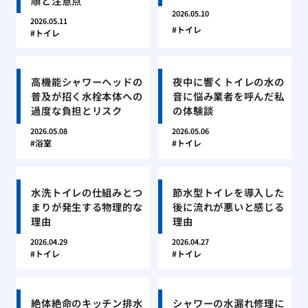
順と注意点
2026.05.10
2026.05.11
トイレ
トイレ
高機能シャワーヘッドの
夜中に響くトイレの水の
普及が招く水栓本体への
音に悩み業者を呼んだ私
過度な負担とリスク
の体験談
2026.05.08
2026.05.06
浴室
トイレ
水洗トイレの仕組みとつ
節水型トイレを導入した
まりが発生する物理的な
後に流れが悪いと感じる
理由
理由
2026.04.29
2026.04.27
トイレ
トイレ
絶体絶命のキッチン排水
シャワーの水漏れ修理に