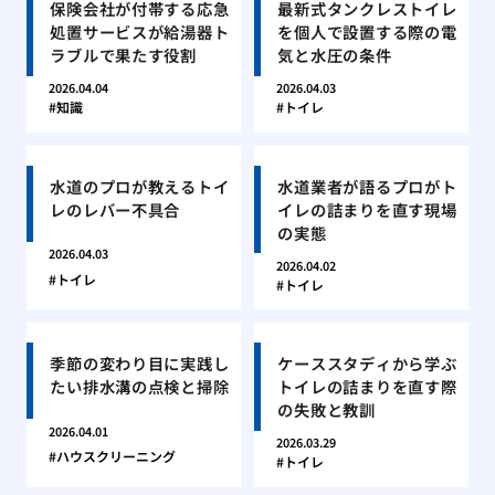
保険会社が付帯する応急
最新式タンクレストイレ
処置サービスが給湯器ト
を個人で設置する際の電
ラブルで果たす役割
気と水圧の条件
2026.04.04
2026.04.03
知識
トイレ
水道のプロが教えるトイ
水道業者が語るプロがト
レのレバー不具合
イレの詰まりを直す現場
の実態
2026.04.03
2026.04.02
トイレ
トイレ
季節の変わり目に実践し
ケーススタディから学ぶ
たい排水溝の点検と掃除
トイレの詰まりを直す際
の失敗と教訓
2026.04.01
2026.03.29
ハウスクリーニング
トイレ