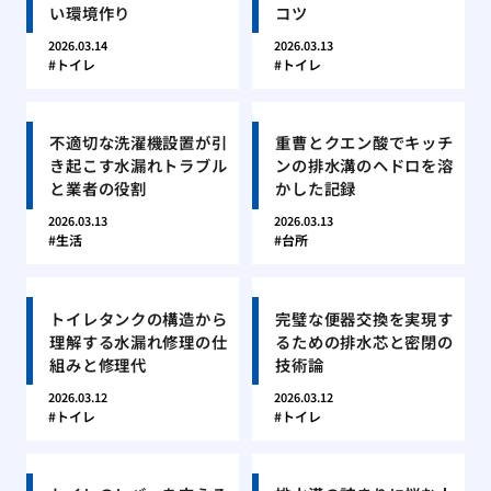
い環境作り
コツ
2026.03.14
2026.03.13
トイレ
トイレ
不適切な洗濯機設置が引
重曹とクエン酸でキッチ
き起こす水漏れトラブル
ンの排水溝のヘドロを溶
と業者の役割
かした記録
2026.03.13
2026.03.13
生活
台所
トイレタンクの構造から
完璧な便器交換を実現す
理解する水漏れ修理の仕
るための排水芯と密閉の
組みと修理代
技術論
2026.03.12
2026.03.12
トイレ
トイレ