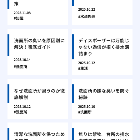
策
2025.10.22
2025.11.08
水道修理
知識
洗面所の臭いを原因別に
ディスポーザーは万能じ
解決！徹底ガイド
ゃない過信が招く排水溝
詰まり
2025.10.14
2025.10.12
洗面所
生活
なぜ洗面所が臭うのか徹
洗面所の嫌な臭いを防ぐ
底解説
秘訣
2025.10.12
2025.10.10
洗面所
洗面所
清潔な洗面所を保つため
焦りは禁物。台所の排水