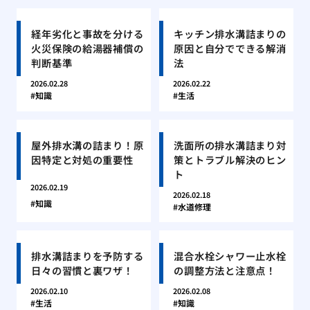
経年劣化と事故を分ける
キッチン排水溝詰まりの
火災保険の給湯器補償の
原因と自分でできる解消
判断基準
法
2026.02.28
2026.02.22
知識
生活
屋外排水溝の詰まり！原
洗面所の排水溝詰まり対
因特定と対処の重要性
策とトラブル解決のヒン
ト
2026.02.19
2026.02.18
知識
水道修理
排水溝詰まりを予防する
混合水栓シャワー止水栓
日々の習慣と裏ワザ！
の調整方法と注意点！
2026.02.10
2026.02.08
生活
知識