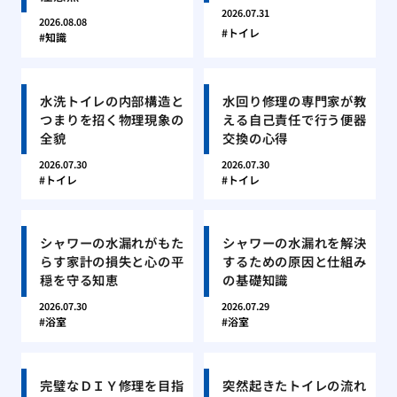
2026.07.31
2026.08.08
トイレ
知識
水洗トイレの内部構造と
水回り修理の専門家が教
つまりを招く物理現象の
える自己責任で行う便器
全貌
交換の心得
2026.07.30
2026.07.30
トイレ
トイレ
シャワーの水漏れがもた
シャワーの水漏れを解決
らす家計の損失と心の平
するための原因と仕組み
穏を守る知恵
の基礎知識
2026.07.30
2026.07.29
浴室
浴室
完璧なＤＩＹ修理を目指
突然起きたトイレの流れ