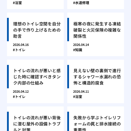
浴室
水道修理
理想のトイレ空間を自分
極寒の夜に発生する凍結
の手で作り上げるための
破裂と火災保険の複雑な
助言
関係性
2026.04.16
2026.04.14
トイレ
知識
トイレの流れが悪いと感
見えない壁の裏側で進行
じた時に確認すべきタン
するシャワー水漏れの恐
ク内部の仕組み
怖と構造的腐食
2026.04.12
2026.04.11
トイレ
浴室
トイレの流れが悪い背後
失敗から学ぶトイレリフ
に潜む屋外の設備トラブ
ォームの罠と排水接続の
ルと対策
重要性