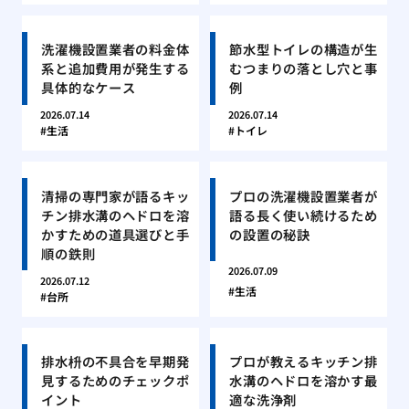
洗濯機設置業者の料金体
節水型トイレの構造が生
系と追加費用が発生する
むつまりの落とし穴と事
具体的なケース
例
2026.07.14
2026.07.14
生活
トイレ
清掃の専門家が語るキッ
プロの洗濯機設置業者が
チン排水溝のヘドロを溶
語る長く使い続けるため
かすための道具選びと手
の設置の秘訣
順の鉄則
2026.07.09
2026.07.12
生活
台所
排水枡の不具合を早期発
プロが教えるキッチン排
見するためのチェックポ
水溝のヘドロを溶かす最
イント
適な洗浄剤