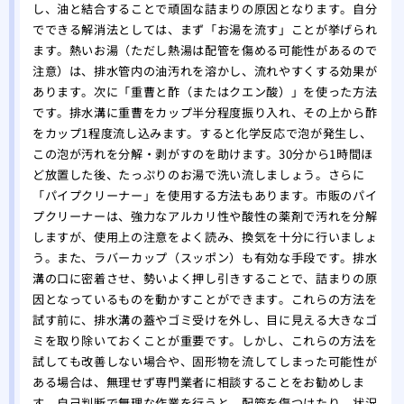
し、油と結合することで頑固な詰まりの原因となります。自分
でできる解消法としては、まず「お湯を流す」ことが挙げられ
ます。熱いお湯（ただし熱湯は配管を傷める可能性があるので
注意）は、排水管内の油汚れを溶かし、流れやすくする効果が
あります。次に「重曹と酢（またはクエン酸）」を使った方法
です。排水溝に重曹をカップ半分程度振り入れ、その上から酢
をカップ1程度流し込みます。すると化学反応で泡が発生し、
この泡が汚れを分解・剥がすのを助けます。30分から1時間ほ
ど放置した後、たっぷりのお湯で洗い流しましょう。さらに
「パイプクリーナー」を使用する方法もあります。市販のパイ
プクリーナーは、強力なアルカリ性や酸性の薬剤で汚れを分解
しますが、使用上の注意をよく読み、換気を十分に行いましょ
う。また、ラバーカップ（スッポン）も有効な手段です。排水
溝の口に密着させ、勢いよく押し引きすることで、詰まりの原
因となっているものを動かすことができます。これらの方法を
試す前に、排水溝の蓋やゴミ受けを外し、目に見える大きなゴ
ミを取り除いておくことが重要です。しかし、これらの方法を
試しても改善しない場合や、固形物を流してしまった可能性が
ある場合は、無理せず専門業者に相談することをお勧めしま
す。自己判断で無理な作業を行うと、配管を傷つけたり、状況