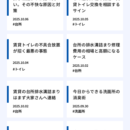
い。その不快な原因と対
貸トイレ交換を相談する
策
サイン
2025.10.06
2025.10.05
台所
トイレ
賃貸トイレの不具合放置
台所の排水溝詰まり修理
が招く最悪の事態
費用の相場と高額になる
ケース
2025.10.04
2025.10.02
トイレ
台所
賃貸の台所排水溝詰まり
今日からできる洗面所の
はまず大家さんへ連絡
消臭術
2025.10.02
2025.09.30
台所
洗面所