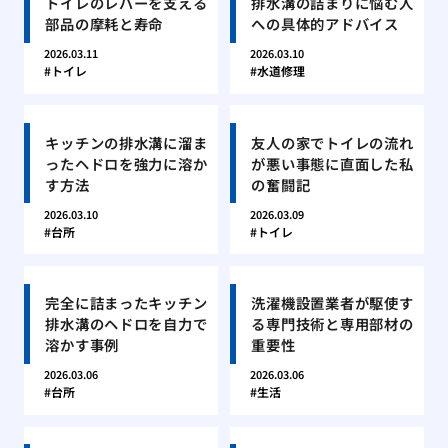
トイレのレバーを支える
排水溝の詰まりに悩む人
部品の摩耗と寿命
への具体的アドバイス
2026.03.11
2026.03.10
トイレ
水道修理
キッチンの排水溝に溜ま
友人の家でトイレの流れ
ったヘドロを強力に溶か
が悪い事態に直面した私
す方法
の奮闘記
2026.03.10
2026.03.09
台所
トイレ
完全に詰まったキッチン
洗濯機設置業者が駆使す
排水溝のヘドロを自力で
る専門技術と専用部材の
溶かす事例
重要性
2026.03.06
2026.03.06
台所
生活