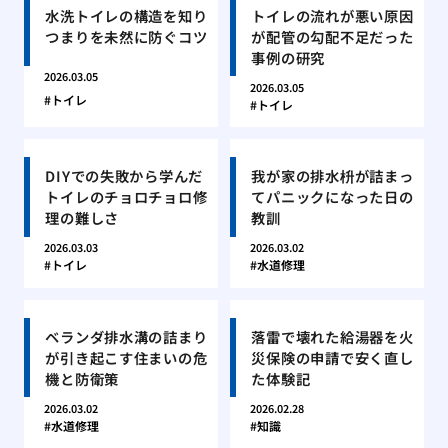
水洗トイレの構造を知り
トイレの流れが悪い原因
つまりを未然に防ぐコツ
が配管の勾配不足だった
事例の研究
2026.03.05
2026.03.05
トイレ
トイレ
DIYでの失敗から学んだ
我が家の排水枡が詰まっ
トイレのチョロチョロ修
てパニックになった日の
理の難しさ
教訓
2026.03.03
2026.03.02
トイレ
水道修理
ベランダ排水溝の詰まり
落雷で壊れた給湯器を火
が引き起こす住まいの危
災保険の申請で安く直し
機と防衛策
た体験記
2026.03.02
2026.02.28
水道修理
知識