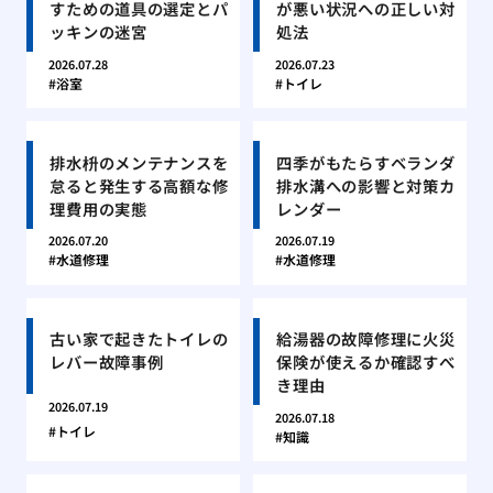
すための道具の選定とパ
が悪い状況への正しい対
ッキンの迷宮
処法
2026.07.28
2026.07.23
浴室
トイレ
排水枡のメンテナンスを
四季がもたらすベランダ
怠ると発生する高額な修
排水溝への影響と対策カ
理費用の実態
レンダー
2026.07.20
2026.07.19
水道修理
水道修理
古い家で起きたトイレの
給湯器の故障修理に火災
レバー故障事例
保険が使えるか確認すべ
き理由
2026.07.19
2026.07.18
トイレ
知識