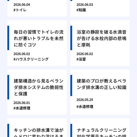
2026.06.04
2026.06.03
トイレ
知識
毎日の習慣でトイレの流
浴室の静寂を破る水滴音
れが悪いトラブルを未然
が告げる水栓内部の悲鳴
に防ぐコツ
と摩耗
2026.06.02
2026.06.02
ハウスクリーニング
浴室
建築構造から見るベラン
建築のプロが教えるベラ
ダ排水システムの脆弱性
ンダ排水溝の正しい知識
と保護
2026.05.29
2026.06.01
水道修理
水道修理
キッチンの排水溝で油が
ナチュラルクリーニング
ヘドロに変わり溶けるま
対化学薬品キッチンの排