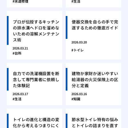
水道修理
生活
プロが伝授するキッチン
便器交換を自らの手で完
の排水溝ヘドロを溜めな
遂するための徹底ガイド
いための溶解メンテナン
ス術
2026.03.20
2026.03.21
トイレ
台所
自力での洗濯機設置を断
建物か家財か迷いやすい
念して専門業者に依頼し
給湯器の火災保険上の区
た体験記
分と定義
2026.03.17
2026.03.16
生活
知識
トイレの進化と構造の変
節水型トイレ特有の悩み
化から考えるつまりにく
とトイレの詰まりを直す