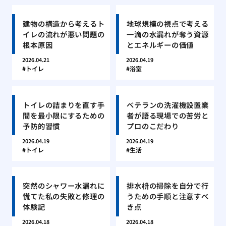
建物の構造から考えるト
地球規模の視点で考える
イレの流れが悪い問題の
一滴の水漏れが奪う資源
根本原因
とエネルギーの価値
2026.04.21
2026.04.19
トイレ
浴室
トイレの詰まりを直す手
ベテランの洗濯機設置業
間を最小限にするための
者が語る現場での苦労と
予防的習慣
プロのこだわり
2026.04.19
2026.04.19
トイレ
生活
突然のシャワー水漏れに
排水枡の掃除を自分で行
慌てた私の失敗と修理の
うための手順と注意すべ
体験記
き点
2026.04.18
2026.04.18