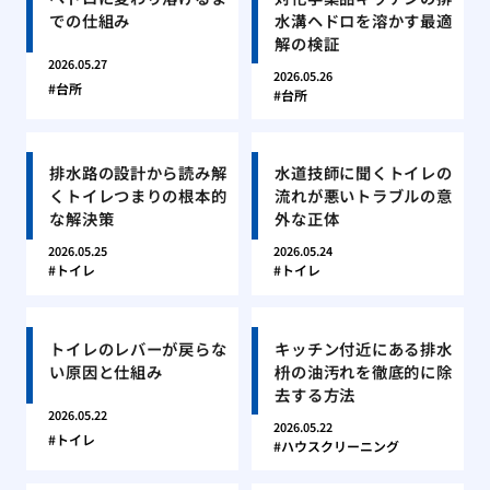
での仕組み
水溝ヘドロを溶かす最適
解の検証
2026.05.27
2026.05.26
台所
台所
排水路の設計から読み解
水道技師に聞くトイレの
くトイレつまりの根本的
流れが悪いトラブルの意
な解決策
外な正体
2026.05.25
2026.05.24
トイレ
トイレ
トイレのレバーが戻らな
キッチン付近にある排水
い原因と仕組み
枡の油汚れを徹底的に除
去する方法
2026.05.22
2026.05.22
トイレ
ハウスクリーニング