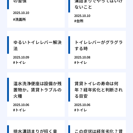
の習慣
溝詰まりでやってはいけ
ないこと
2025.10.10
2025.10.10
洗面所
台所
ゆるいトイレレバー解決
トイレレバーがグラグラ
法
する時
2025.10.09
2025.10.08
トイレ
トイレ
温水洗浄便座は設備か残
賃貸トイレの寿命は何
置物か。賃貸トラブルの
年？経年劣化と判断され
火種
る目安
2025.10.06
2025.10.06
トイレ
トイレ
排水溝詰まりが招く臭
この症状は経年劣化？賃