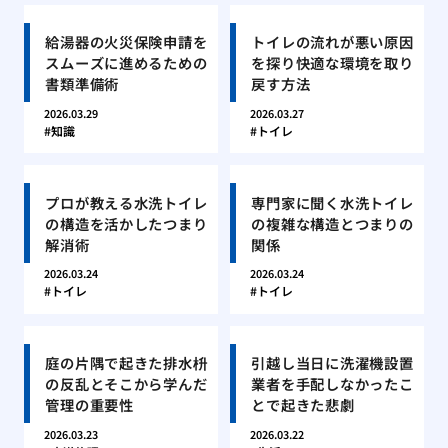
給湯器の火災保険申請を
トイレの流れが悪い原因
スムーズに進めるための
を探り快適な環境を取り
書類準備術
戻す方法
2026.03.29
2026.03.27
知識
トイレ
プロが教える水洗トイレ
専門家に聞く水洗トイレ
の構造を活かしたつまり
の複雑な構造とつまりの
解消術
関係
2026.03.24
2026.03.24
トイレ
トイレ
庭の片隅で起きた排水枡
引越し当日に洗濯機設置
の反乱とそこから学んだ
業者を手配しなかったこ
管理の重要性
とで起きた悲劇
2026.03.23
2026.03.22