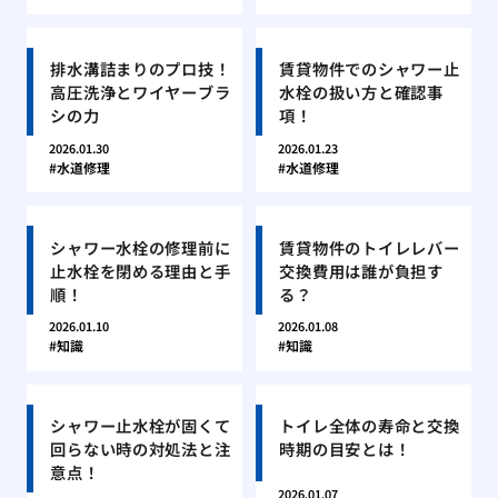
排水溝詰まりのプロ技！
賃貸物件でのシャワー止
高圧洗浄とワイヤーブラ
水栓の扱い方と確認事
シの力
項！
2026.01.30
2026.01.23
水道修理
水道修理
シャワー水栓の修理前に
賃貸物件のトイレレバー
止水栓を閉める理由と手
交換費用は誰が負担す
順！
る？
2026.01.10
2026.01.08
知識
知識
シャワー止水栓が固くて
トイレ全体の寿命と交換
回らない時の対処法と注
時期の目安とは！
意点！
2026.01.07