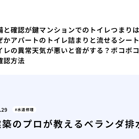
備と確認が鍵
マンションでのトイレつまり
ぜか
アパートのトイレ詰まりと流せるシー
イレの異常
天気が悪いと音がする？ボコボ
確認方法
.29
水道修理
建築のプロが教えるベランダ排