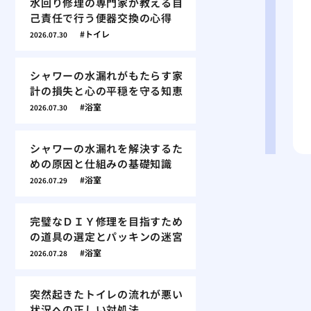
水回り修理の専門家が教える自
己責任で行う便器交換の心得
トイレ
2026.07.30
シャワーの水漏れがもたらす家
計の損失と心の平穏を守る知恵
浴室
2026.07.30
シャワーの水漏れを解決するた
めの原因と仕組みの基礎知識
浴室
2026.07.29
完璧なＤＩＹ修理を目指すため
の道具の選定とパッキンの迷宮
浴室
2026.07.28
突然起きたトイレの流れが悪い
状況への正しい対処法