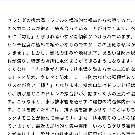
ベランダの排水溝トラブルを構造的な視点から考察すると
のメカニズムが複雑に絡み合っていることが分かります。
めに「勾配」と呼ばれるわずかな傾斜がつけられています
センチ程度の極めて緩やかなものですが、この正確な傾斜
いきます。しかし、建物の歪みや地盤沈下、あるいは防水
れが滞り、特定の場所に水溜まりができるようになります
すくなり、それが剥がれ落ちて排水溝を詰まらせる二次的
にＦＲＰ防水、ウレタン防水、シート防水などの種類があ
リスクが高い「弱点」となります。排水口にはドレンと呼
が、防水層とこのドレンの接合部が、詰まった水の圧力や
す。こうなると、水は排水管を通らずに建物の構造体内部
す。これを防ぐためには、排水溝を詰まらせないことはも
ックすることが極めて重要です。また、排水管そのものの
ていますが、最近の局地的な集中豪雨、いわゆるゲリラ豪
とがあります。設計上の排水能力には限界があるという事