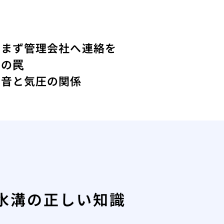
はまず管理会社へ連絡を
トの罠
コ音と気圧の関係
水溝の正しい知識