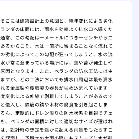
、そこには建築設計上の意図と、経年変化による劣化
ベランダの床面には、雨水を効率よく排水口へ導くた
。通常、この勾配は一メートルにつき一センチから二
があるからこそ、水は一箇所に留まることなく流れて
層の劣化によってこの勾配が狂ってしまうと、水の流
。水が常に溜まっている場所には、藻や苔が発生しや
な原因となります。また、ベランダの防水工法には主
りますが、どの工法においても排水口周辺は最も漏水
ばれる金属製や樹脂製の器具が埋め込まれています
温度変化による伸縮で剥離してしまうことがあるので
へと侵入し、鉄筋の錆や木材の腐食を引き起こしま
ちろん、定期的にドレン周りの防水状態を目視でチェ
径も、ベランダの面積に対して適切なサイズが選ばれ
雨は、設計時の想定を遥かに超える雨量をもたらすこ
実を認識し、予期せぬ大雨の際にもスムーズに水が引