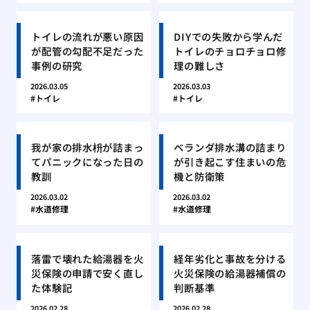
トイレの流れが悪い原因
DIYでの失敗から学んだ
が配管の勾配不足だった
トイレのチョロチョロ修
事例の研究
理の難しさ
2026.03.05
2026.03.03
トイレ
トイレ
我が家の排水枡が詰まっ
ベランダ排水溝の詰まり
てパニックになった日の
が引き起こす住まいの危
教訓
機と防衛策
2026.03.02
2026.03.02
水道修理
水道修理
落雷で壊れた給湯器を火
経年劣化と事故を分ける
災保険の申請で安く直し
火災保険の給湯器補償の
た体験記
判断基準
2026.02.28
2026.02.28