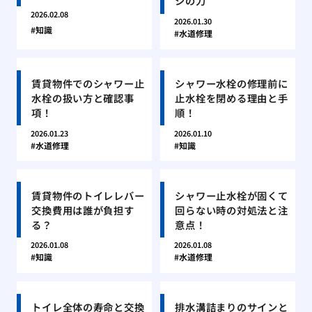
シの力
2026.02.08
2026.01.30
知識
水道修理
賃貸物件でのシャワー止
シャワー水栓の修理前に
水栓の扱い方と確認事
止水栓を閉める理由と手
項！
順！
2026.01.23
2026.01.10
水道修理
知識
賃貸物件のトイレレバー
シャワー止水栓が固くて
交換費用は誰が負担す
回らない時の対処法と注
る？
意点！
2026.01.08
2026.01.08
知識
水道修理
トイレ全体の寿命と交換
排水溝詰まりのサインと