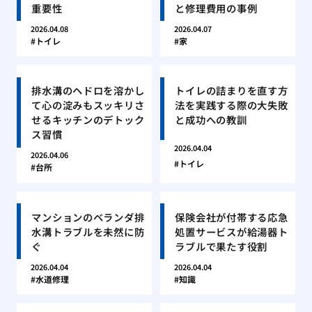
重要性
と修理費用の事例
2026.04.08
2026.04.07
トイレ
家
排水溝のヘドロを溶かし
トイレの詰まりを直す方
て心の淀みもスッキリさ
法を実践する際の大失敗
せるキッチンのデトック
と成功への教訓
ス習慣
2026.04.04
2026.04.06
トイレ
台所
マンションのベランダ排
保険会社が付帯する応急
水溝トラブルを未然に防
処置サービスが給湯器ト
ぐ
ラブルで果たす役割
2026.04.04
2026.04.04
水道修理
知識