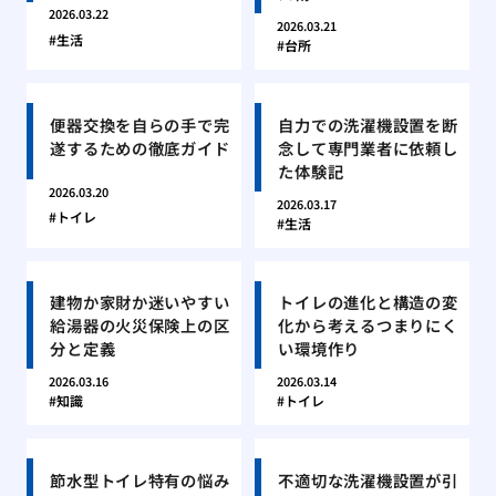
2026.03.22
2026.03.21
生活
台所
便器交換を自らの手で完
自力での洗濯機設置を断
遂するための徹底ガイド
念して専門業者に依頼し
た体験記
2026.03.20
2026.03.17
トイレ
生活
建物か家財か迷いやすい
トイレの進化と構造の変
給湯器の火災保険上の区
化から考えるつまりにく
分と定義
い環境作り
2026.03.16
2026.03.14
知識
トイレ
節水型トイレ特有の悩み
不適切な洗濯機設置が引