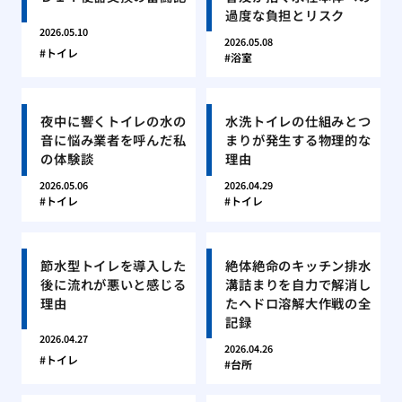
過度な負担とリスク
2026.05.10
2026.05.08
トイレ
浴室
夜中に響くトイレの水の
水洗トイレの仕組みとつ
音に悩み業者を呼んだ私
まりが発生する物理的な
の体験談
理由
2026.05.06
2026.04.29
トイレ
トイレ
節水型トイレを導入した
絶体絶命のキッチン排水
後に流れが悪いと感じる
溝詰まりを自力で解消し
理由
たヘドロ溶解大作戦の全
記録
2026.04.27
2026.04.26
トイレ
台所