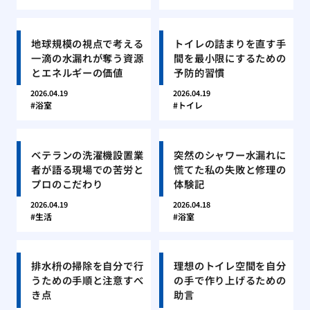
地球規模の視点で考える
トイレの詰まりを直す手
一滴の水漏れが奪う資源
間を最小限にするための
とエネルギーの価値
予防的習慣
2026.04.19
2026.04.19
浴室
トイレ
ベテランの洗濯機設置業
突然のシャワー水漏れに
者が語る現場での苦労と
慌てた私の失敗と修理の
プロのこだわり
体験記
2026.04.19
2026.04.18
生活
浴室
排水枡の掃除を自分で行
理想のトイレ空間を自分
うための手順と注意すべ
の手で作り上げるための
き点
助言