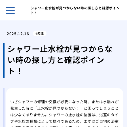
シャワー止水栓が見つからない時の探し方と確認ポイン
ト！
ホー
トイ
2025.12.16
知識
準備
マン
シャワー止水栓が見つからな
まず
い時の探し方と確認ポイン
大雨
るの
ト！
アパ
るシ
これ
ぶべ
天気
いざシャワーの修理や交換が必要になった時、または水漏れが
発生した時に「止水栓が見つからない！」と困ってしまうこと
コ音
は少なくありません。シャワーの止水栓の位置は、浴室のタイ
失敗
プや水栓の種類によって様々であるため、まずはご自宅の浴室
と時