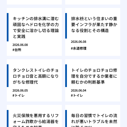
キッチンの排水溝に潜む
排水枡という住まいの重
頑固なヘドロを化学の力
要インフラが果たす静か
で安全に溶かし切る理論
なる役割とその構造
と実践
2026.06.08
2026.06.08
水道修理
台所
タンクレストイレのチョ
トイレのチョロチョロ修
ロチョロ音と高額になり
理を自分でするか業者に
がちな修理代
頼むかの判断基準
2026.06.05
2026.06.04
トイレ
トイレ
火災保険を悪用するリフ
毎日の習慣でトイレの流
ォーム詐欺から給湯器を
れが悪いトラブルを未然