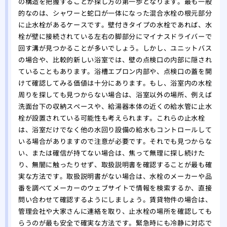
の構造を把握することが探し方の第一歩となります。最も一般
的なのは、シャワーと蛇口が一体になった混合水栓の根元部分
に止水栓があるケースです。壁付きタイプの水栓であれば、水
栓が壁に接続されている左右の脚部分にマイナスドライバーで
回す溝が見つかることが多いでしょう。しかし、ユニットバス
の場合や、比較的新しい浴室では、壁の点検口の内部に隠され
ていることもあります。浴槽エプロン内部や、点検口の蓋を開
けて確認してみる価値は十分にあります。もし、浴室内の水栓
周りを探しても見つからない場合は、浴室以外の場所、例えば
洗面台下の収納スペースや、給湯器本体の近くの給水管に止水
栓が設置されている可能性も考えられます。これらの止水栓
は、浴室だけでなく他の水回り設備の給水もコントロールして
いる場合がありますので注意が必要です。それでも見つからな
い、または確信が持てない場合は、焦って無理に探し続けた
り、無闇に触ったりせず、取扱説明書を確認することが最も確
実な方法です。取扱説明書がない場合は、水栓のメーカーや品
番を調べてメーカーのウェブサイトで情報を検索するか、直接
問い合わせて確認するようにしましょう。賃貸物件の場合は、
管理会社や大家さんに連絡を取り、止水栓の場所を確認しても
らうのが最も安全で確実な方法です。緊急時にも冷静に対応で