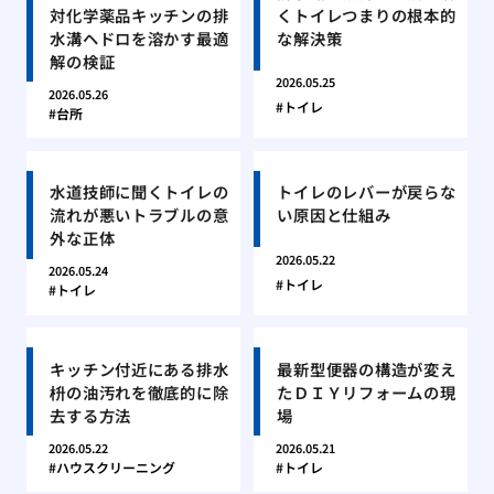
対化学薬品キッチンの排
くトイレつまりの根本的
水溝ヘドロを溶かす最適
な解決策
解の検証
2026.05.25
2026.05.26
トイレ
台所
水道技師に聞くトイレの
トイレのレバーが戻らな
流れが悪いトラブルの意
い原因と仕組み
外な正体
2026.05.22
2026.05.24
トイレ
トイレ
キッチン付近にある排水
最新型便器の構造が変え
枡の油汚れを徹底的に除
たＤＩＹリフォームの現
去する方法
場
2026.05.22
2026.05.21
ハウスクリーニング
トイレ