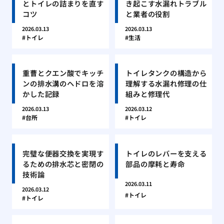
とトイレの詰まりを直す
き起こす水漏れトラブル
コツ
と業者の役割
2026.03.13
2026.03.13
トイレ
生活
重曹とクエン酸でキッチ
トイレタンクの構造から
ンの排水溝のヘドロを溶
理解する水漏れ修理の仕
かした記録
組みと修理代
2026.03.13
2026.03.12
台所
トイレ
完璧な便器交換を実現す
トイレのレバーを支える
るための排水芯と密閉の
部品の摩耗と寿命
技術論
2026.03.11
2026.03.12
トイレ
トイレ