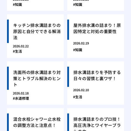
知識
知識
キッチン排水溝詰まりの
屋外排水溝の詰まり！原
原因と自分でできる解消
因特定と対処の重要性
法
2026.02.19
2026.02.22
知識
生活
洗面所の排水溝詰まり対
排水溝詰まりを予防する
策とトラブル解決のヒン
日々の習慣と裏ワザ！
ト
2026.02.10
2026.02.18
生活
水道修理
混合水栓シャワー止水栓
排水溝詰まりのプロ技！
の調整方法と注意点！
高圧洗浄とワイヤーブラ