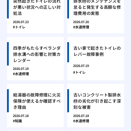
突然起きたトイレの流れ
排水枡のメンテナンスを
が悪い状況への正しい対
怠ると発生する高額な修
処法
理費用の実態
2026.07.23
2026.07.20
トイレ
水道修理
四季がもたらすベランダ
古い家で起きたトイレの
排水溝への影響と対策カ
レバー故障事例
レンダー
2026.07.19
2026.07.19
トイレ
水道修理
給湯器の故障修理に火災
古いコンクリート製排水
保険が使えるか確認すべ
枡の劣化が引き起こす深
き理由
刻な被害
2026.07.18
2026.07.18
知識
水道修理