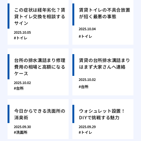
この症状は経年劣化？賃
賃貸トイレの不具合放置
貸トイレ交換を相談する
が招く最悪の事態
サイン
2025.10.04
2025.10.05
トイレ
トイレ
台所の排水溝詰まり修理
賃貸の台所排水溝詰まり
費用の相場と高額になる
はまず大家さんへ連絡
ケース
2025.10.02
2025.10.02
台所
台所
今日からできる洗面所の
ウォシュレット設置！
消臭術
DIYで挑戦する魅力
2025.09.30
2025.09.29
洗面所
トイレ