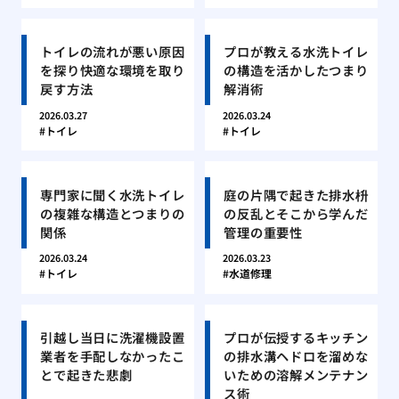
トイレの流れが悪い原因
プロが教える水洗トイレ
を探り快適な環境を取り
の構造を活かしたつまり
戻す方法
解消術
2026.03.27
2026.03.24
トイレ
トイレ
専門家に聞く水洗トイレ
庭の片隅で起きた排水枡
の複雑な構造とつまりの
の反乱とそこから学んだ
関係
管理の重要性
2026.03.24
2026.03.23
トイレ
水道修理
引越し当日に洗濯機設置
プロが伝授するキッチン
業者を手配しなかったこ
の排水溝ヘドロを溜めな
とで起きた悲劇
いための溶解メンテナン
ス術