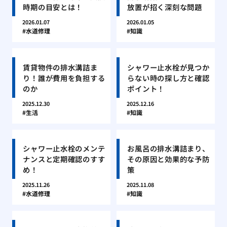
時期の目安とは！
放置が招く深刻な問題
2026.01.07
2026.01.05
水道修理
知識
賃貸物件の排水溝詰ま
シャワー止水栓が見つか
り！誰が費用を負担する
らない時の探し方と確認
のか
ポイント！
2025.12.30
2025.12.16
生活
知識
シャワー止水栓のメンテ
お風呂の排水溝詰まり、
ナンスと定期確認のすす
その原因と効果的な予防
め！
策
2025.11.26
2025.11.08
水道修理
知識