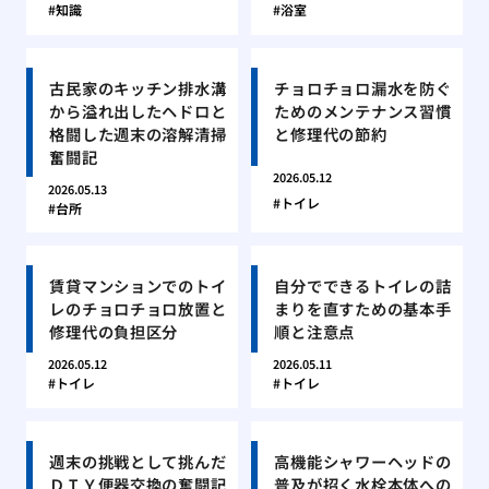
知識
浴室
古民家のキッチン排水溝
チョロチョロ漏水を防ぐ
から溢れ出したヘドロと
ためのメンテナンス習慣
格闘した週末の溶解清掃
と修理代の節約
奮闘記
2026.05.12
2026.05.13
トイレ
台所
賃貸マンションでのトイ
自分でできるトイレの詰
レのチョロチョロ放置と
まりを直すための基本手
修理代の負担区分
順と注意点
2026.05.12
2026.05.11
トイレ
トイレ
週末の挑戦として挑んだ
高機能シャワーヘッドの
ＤＩＹ便器交換の奮闘記
普及が招く水栓本体への