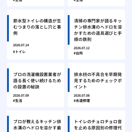
節水型トイレの構造が生
清掃の専門家が語るキッ
むつまりの落とし穴と事
チン排水溝のヘドロを溶
例
かすための道具選びと手
順の鉄則
2026.07.14
2026.07.12
トイレ
台所
プロの洗濯機設置業者が
排水枡の不具合を早期発
語る長く使い続けるため
見するためのチェックポ
の設置の秘訣
イント
2026.07.09
2026.07.08
生活
水道修理
プロが教えるキッチン排
トイレのチョロチョロ音
水溝のヘドロを溶かす最
を止める原因別の修理代