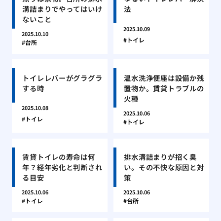
溝詰まりでやってはいけ
法
ないこと
2025.10.09
2025.10.10
トイレ
台所
トイレレバーがグラグラ
温水洗浄便座は設備か残
する時
置物か。賃貸トラブルの
火種
2025.10.08
2025.10.06
トイレ
トイレ
賃貸トイレの寿命は何
排水溝詰まりが招く臭
年？経年劣化と判断され
い。その不快な原因と対
る目安
策
2025.10.06
2025.10.06
トイレ
台所