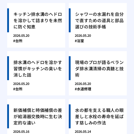
キッチン排水溝のヘドロ
シャワーの水漏れを自分
を溶かして詰まりを未然
で直すための道具と部品
に防ぐ知恵
選びの技術手帳
2026.05.20
2026.05.20
台所
浴室
排水溝のヘドロを溶かす
現場のプロが語るベラン
習慣がキッチンの臭いを
ダ排水溝清掃の真髄と技
消した話
術
2026.05.20
2026.05.20
台所
水道修理
新価補償と時価補償の差
水の都を支える職人の眼
が給湯器交換時に生む決
差しと水栓の寿命を延ば
定的な違い
す慈しみの作法
2026.05.16
2026.05.14