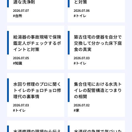
適な洗浄剤
と対策
2026.07.07
2026.07.06
台所
トイレ
給湯器の事故現場で保険
築古住宅の便器を自分で
鑑定人がチェックするポ
交換して分かった床下腐
イントと対策
食の真実
2026.07.05
2026.07.03
知識
トイレ
水回り修理のプロに聞く
集合住宅における水洗ト
トイレのチョロチョロ修
イレの配管構造とつまり
理代の裏事情
の相関
2026.07.03
2026.07.02
トイレ
家
水道修理の現場から伝え
水道代の急増で気づいた