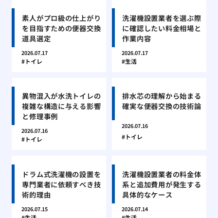
素人がプロ級の仕上がり
洗濯機設置業者を選ぶ際
を目指すための便器交換
に確認したい料金相場と
道具選定
作業内容
2026.07.17
2026.07.17
トイレ
生活
異物混入が水洗トイレの
排水芯の理解から始まる
複雑な構造に与える影響
確実な便器交換の技術論
と修理事例
2026.07.16
2026.07.16
トイレ
トイレ
ドラム式洗濯機の設置を
洗濯機設置業者の料金体
専門業者に依頼すべき技
系と追加費用が発生する
術的理由
具体的なケース
2026.07.15
2026.07.14
生活
生活