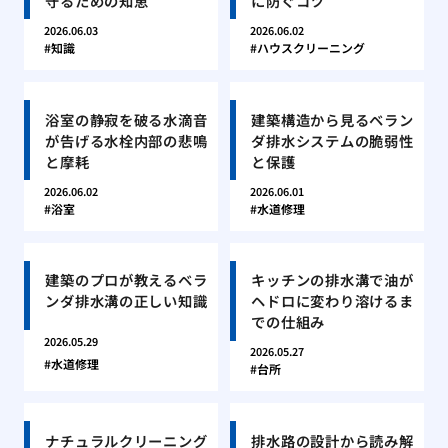
守るための知恵
に防ぐコツ
2026.06.03
2026.06.02
知識
ハウスクリーニング
浴室の静寂を破る水滴音
建築構造から見るベラン
が告げる水栓内部の悲鳴
ダ排水システムの脆弱性
と摩耗
と保護
2026.06.02
2026.06.01
浴室
水道修理
建築のプロが教えるベラ
キッチンの排水溝で油が
ンダ排水溝の正しい知識
ヘドロに変わり溶けるま
での仕組み
2026.05.29
2026.05.27
水道修理
台所
ナチュラルクリーニング
排水路の設計から読み解