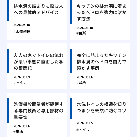
排水溝の詰まりに悩む人
キッチンの排水溝に溜ま
への具体的アドバイス
ったヘドロを強力に溶か
す方法
2026.03.10
2026.03.10
水道修理
台所
友人の家でトイレの流れ
完全に詰まったキッチン
が悪い事態に直面した私
排水溝のヘドロを自力で
の奮闘記
溶かす事例
2026.03.09
2026.03.06
トイレ
台所
洗濯機設置業者が駆使す
水洗トイレの構造を知り
る専門技術と専用部材の
つまりを未然に防ぐコツ
重要性
2026.03.05
2026.03.06
トイレ
生活