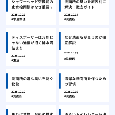
シャワーヘッド交換前の
洗面所の臭いを原因別に
止水栓閉鎖はなぜ重要？
解決！徹底ガイド
2025.10.22
2025.10.14
水道修理
洗面所
ディスポーザーは万能じ
なぜ洗面所が臭うのか徹
ゃない過信が招く排水溝
底解説
詰まり
2025.10.12
2025.10.12
洗面所
生活
洗面所の嫌な臭いを防ぐ
清潔な洗面所を保つため
秘訣
の習慣
2025.10.10
2025.10.10
洗面所
洗面所
焦りは禁物。台所の排水
ゆるいトイレレバー解決