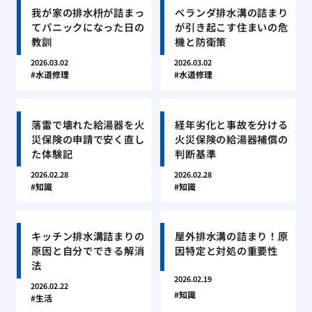
我が家の排水枡が詰まっ
ベランダ排水溝の詰まり
てパニックになった日の
が引き起こす住まいの危
教訓
機と防衛策
2026.03.02
2026.03.02
水道修理
水道修理
落雷で壊れた給湯器を火
経年劣化と事故を分ける
災保険の申請で安く直し
火災保険の給湯器補償の
た体験記
判断基準
2026.02.28
2026.02.28
知識
知識
キッチン排水溝詰まりの
屋外排水溝の詰まり！原
原因と自分でできる解消
因特定と対処の重要性
法
2026.02.19
2026.02.22
知識
生活