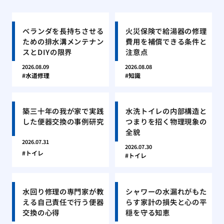
ベランダを長持ちさせる
火災保険で給湯器の修理
ための排水溝メンテナン
費用を補償できる条件と
スとDIYの限界
注意点
2026.08.09
2026.08.08
水道修理
知識
築三十年の我が家で実践
水洗トイレの内部構造と
した便器交換の事例研究
つまりを招く物理現象の
全貌
2026.07.31
2026.07.30
トイレ
トイレ
水回り修理の専門家が教
シャワーの水漏れがもた
える自己責任で行う便器
らす家計の損失と心の平
交換の心得
穏を守る知恵