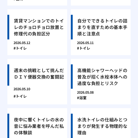
賃貸マンションでのトイ
自分でできるトイレの詰
レのチョロチョロ放置と
まりを直すための基本手
修理代の負担区分
順と注意点
2026.05.12
2026.05.11
トイレ
トイレ
週末の挑戦として挑んだ
高機能シャワーヘッドの
ＤＩＹ便器交換の奮闘記
普及が招く水栓本体への
過度な負担とリスク
2026.05.10
2026.05.08
トイレ
浴室
夜中に響くトイレの水の
水洗トイレの仕組みとつ
音に悩み業者を呼んだ私
まりが発生する物理的な
の体験談
理由