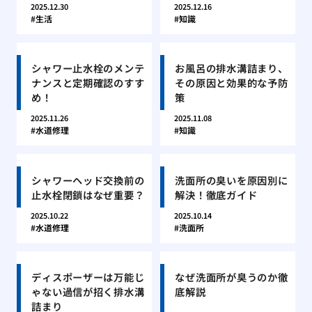
2025.12.30
2025.12.16
生活
知識
シャワー止水栓のメンテ
お風呂の排水溝詰まり、
ナンスと定期確認のすす
その原因と効果的な予防
め！
策
2025.11.26
2025.11.08
水道修理
知識
シャワーヘッド交換前の
洗面所の臭いを原因別に
止水栓閉鎖はなぜ重要？
解決！徹底ガイド
2025.10.22
2025.10.14
水道修理
洗面所
ディスポーザーは万能じ
なぜ洗面所が臭うのか徹
ゃない過信が招く排水溝
底解説
詰まり