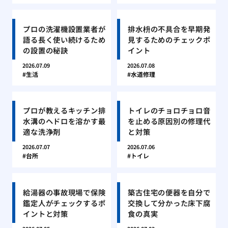
プロの洗濯機設置業者が
排水枡の不具合を早期発
語る長く使い続けるため
見するためのチェックポ
の設置の秘訣
イント
2026.07.09
2026.07.08
生活
水道修理
プロが教えるキッチン排
トイレのチョロチョロ音
水溝のヘドロを溶かす最
を止める原因別の修理代
適な洗浄剤
と対策
2026.07.07
2026.07.06
台所
トイレ
給湯器の事故現場で保険
築古住宅の便器を自分で
鑑定人がチェックするポ
交換して分かった床下腐
イントと対策
食の真実