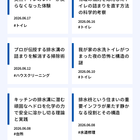
らなくなった体験
イレの詰まりを直す方法
の科学的考察
2026.06.17
2026.06.16
トイレ
トイレ
プロが伝授する排水溝の
我が家の水洗トイレがつ
詰まりを解消する掃除術
まった夜の恐怖と構造の
謎
2026.06.12
2026.06.10
ハウスクリーニング
トイレ
キッチンの排水溝に潜む
排水枡という住まいの重
頑固なヘドロを化学の力
要インフラが果たす静か
で安全に溶かし切る理論
なる役割とその構造
と実践
2026.06.08
2026.06.08
水道修理
台所