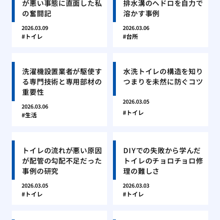
が悪い事態に直面した私
排水溝のヘドロを自力で
の奮闘記
溶かす事例
2026.03.09
2026.03.06
トイレ
台所
洗濯機設置業者が駆使す
水洗トイレの構造を知り
る専門技術と専用部材の
つまりを未然に防ぐコツ
重要性
2026.03.05
2026.03.06
トイレ
生活
トイレの流れが悪い原因
DIYでの失敗から学んだ
が配管の勾配不足だった
トイレのチョロチョロ修
事例の研究
理の難しさ
2026.03.05
2026.03.03
トイレ
トイレ