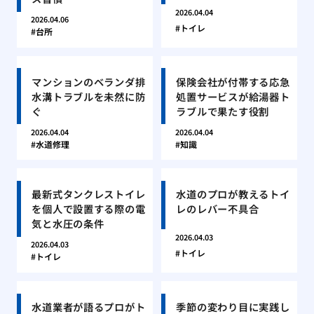
2026.04.04
2026.04.06
トイレ
台所
マンションのベランダ排
保険会社が付帯する応急
水溝トラブルを未然に防
処置サービスが給湯器ト
ぐ
ラブルで果たす役割
2026.04.04
2026.04.04
水道修理
知識
最新式タンクレストイレ
水道のプロが教えるトイ
を個人で設置する際の電
レのレバー不具合
気と水圧の条件
2026.04.03
2026.04.03
トイレ
トイレ
水道業者が語るプロがト
季節の変わり目に実践し