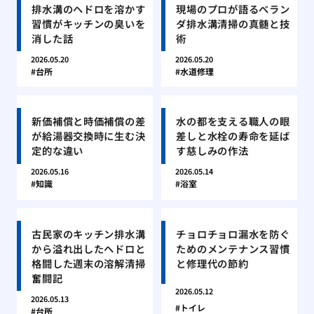
排水溝のヘドロを溶かす
現場のプロが語るベラン
習慣がキッチンの臭いを
ダ排水溝清掃の真髄と技
消した話
術
2026.05.20
2026.05.20
台所
水道修理
新価補償と時価補償の差
水の都を支える職人の眼
が給湯器交換時に生む決
差しと水栓の寿命を延ば
定的な違い
す慈しみの作法
2026.05.16
2026.05.14
知識
浴室
古民家のキッチン排水溝
チョロチョロ漏水を防ぐ
から溢れ出したヘドロと
ためのメンテナンス習慣
格闘した週末の溶解清掃
と修理代の節約
奮闘記
2026.05.12
2026.05.13
トイレ
台所