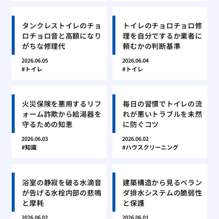
タンクレストイレのチョ
トイレのチョロチョロ修
ロチョロ音と高額になり
理を自分でするか業者に
がちな修理代
頼むかの判断基準
2026.06.05
2026.06.04
トイレ
トイレ
火災保険を悪用するリフ
毎日の習慣でトイレの流
ォーム詐欺から給湯器を
れが悪いトラブルを未然
守るための知恵
に防ぐコツ
2026.06.03
2026.06.02
知識
ハウスクリーニング
浴室の静寂を破る水滴音
建築構造から見るベラン
が告げる水栓内部の悲鳴
ダ排水システムの脆弱性
と摩耗
と保護
2026.06.02
2026.06.01