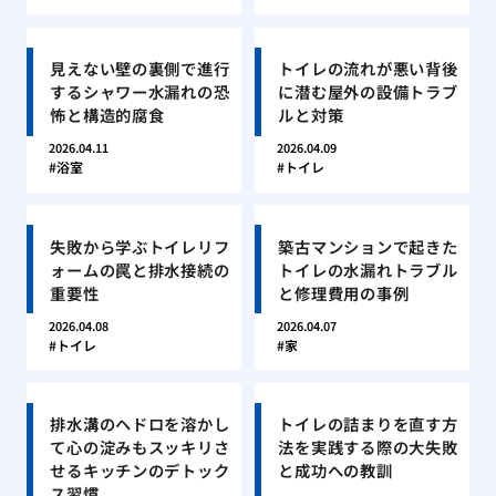
見えない壁の裏側で進行
トイレの流れが悪い背後
するシャワー水漏れの恐
に潜む屋外の設備トラブ
怖と構造的腐食
ルと対策
2026.04.11
2026.04.09
浴室
トイレ
失敗から学ぶトイレリフ
築古マンションで起きた
ォームの罠と排水接続の
トイレの水漏れトラブル
重要性
と修理費用の事例
2026.04.08
2026.04.07
トイレ
家
排水溝のヘドロを溶かし
トイレの詰まりを直す方
て心の淀みもスッキリさ
法を実践する際の大失敗
せるキッチンのデトック
と成功への教訓
ス習慣