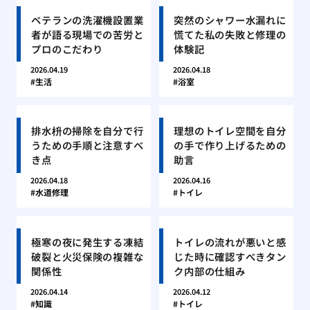
ベテランの洗濯機設置業
突然のシャワー水漏れに
者が語る現場での苦労と
慌てた私の失敗と修理の
プロのこだわり
体験記
2026.04.19
2026.04.18
生活
浴室
排水枡の掃除を自分で行
理想のトイレ空間を自分
うための手順と注意すべ
の手で作り上げるための
き点
助言
2026.04.18
2026.04.16
水道修理
トイレ
極寒の夜に発生する凍結
トイレの流れが悪いと感
破裂と火災保険の複雑な
じた時に確認すべきタン
関係性
ク内部の仕組み
2026.04.14
2026.04.12
知識
トイレ