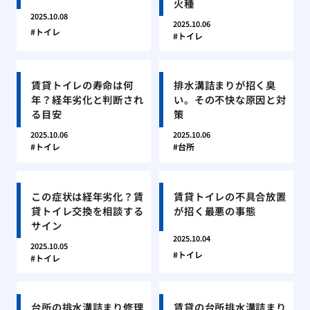
火種
2025.10.08
2025.10.06
トイレ
トイレ
賃貸トイレの寿命は何
排水溝詰まりが招く臭
年？経年劣化と判断され
い。その不快な原因と対
る目安
策
2025.10.06
2025.10.06
トイレ
台所
この症状は経年劣化？賃
賃貸トイレの不具合放置
貸トイレ交換を相談する
が招く最悪の事態
サイン
2025.10.04
2025.10.05
トイレ
トイレ
台所の排水溝詰まり修理
賃貸の台所排水溝詰まり