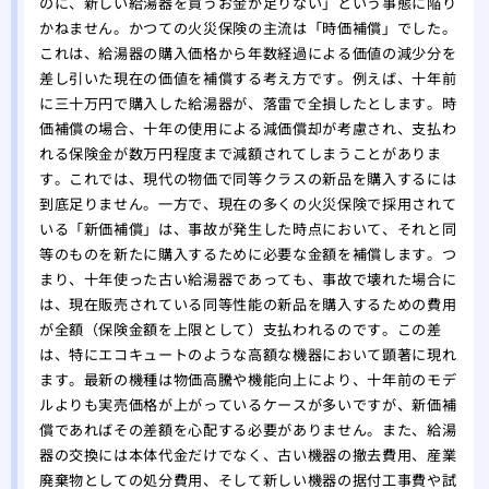
のに、新しい給湯器を買うお金が足りない」という事態に陥り
かねません。かつての火災保険の主流は「時価補償」でした。
これは、給湯器の購入価格から年数経過による価値の減少分を
差し引いた現在の価値を補償する考え方です。例えば、十年前
に三十万円で購入した給湯器が、落雷で全損したとします。時
価補償の場合、十年の使用による減価償却が考慮され、支払わ
れる保険金が数万円程度まで減額されてしまうことがありま
す。これでは、現代の物価で同等クラスの新品を購入するには
到底足りません。一方で、現在の多くの火災保険で採用されて
いる「新価補償」は、事故が発生した時点において、それと同
等のものを新たに購入するために必要な金額を補償します。つ
まり、十年使った古い給湯器であっても、事故で壊れた場合に
は、現在販売されている同等性能の新品を購入するための費用
が全額（保険金額を上限として）支払われるのです。この差
は、特にエコキュートのような高額な機器において顕著に現れ
ます。最新の機種は物価高騰や機能向上により、十年前のモデ
ルよりも実売価格が上がっているケースが多いですが、新価補
償であればその差額を心配する必要がありません。また、給湯
器の交換には本体代金だけでなく、古い機器の撤去費用、産業
廃棄物としての処分費用、そして新しい機器の据付工事費や試