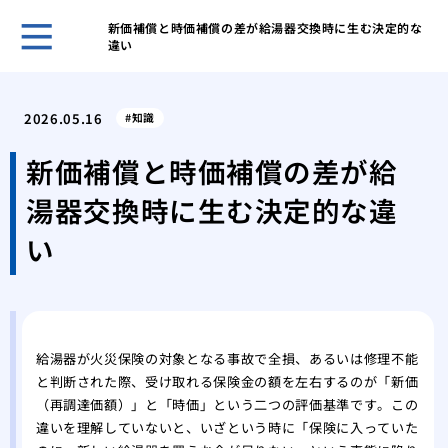
新価補償と時価補償の差が給湯器交換時に生む決定的な
違い
ホー
トイ
2026.05.16
知識
準備
マン
新価補償と時価補償の差が給
まず
湯器交換時に生む決定的な違
大雨
るの
い
アパ
るシ
これ
ぶべ
天気
給湯器が火災保険の対象となる事故で全損、あるいは修理不能
と判断された際、受け取れる保険金の額を左右するのが「新価
コ音
（再調達価額）」と「時価」という二つの評価基準です。この
失敗
違いを理解していないと、いざという時に「保険に入っていた
と時