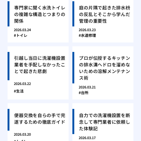
専門家に聞く水洗トイレ
庭の片隅で起きた排水枡
の複雑な構造とつまりの
の反乱とそこから学んだ
関係
管理の重要性
2026.03.24
2026.03.23
トイレ
水道修理
引越し当日に洗濯機設置
プロが伝授するキッチン
業者を手配しなかったこ
の排水溝ヘドロを溜めな
とで起きた悲劇
いための溶解メンテナン
ス術
2026.03.22
2026.03.21
生活
台所
便器交換を自らの手で完
自力での洗濯機設置を断
遂するための徹底ガイド
念して専門業者に依頼し
た体験記
2026.03.20
2026.03.17