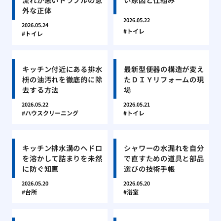
外な正体
2026.05.22
2026.05.24
トイレ
トイレ
キッチン付近にある排水
最新型便器の構造が変え
枡の油汚れを徹底的に除
たＤＩＹリフォームの現
去する方法
場
2026.05.22
2026.05.21
ハウスクリーニング
トイレ
キッチン排水溝のヘドロ
シャワーの水漏れを自分
を溶かして詰まりを未然
で直すための道具と部品
に防ぐ知恵
選びの技術手帳
2026.05.20
2026.05.20
台所
浴室