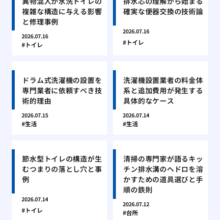
異物混入が水洗トイレの
排水芯の理解から始まる
複雑な構造に与える影響
確実な便器交換の技術論
と修理事例
2026.07.16
2026.07.16
トイレ
トイレ
ドラム式洗濯機の設置を
洗濯機設置業者の料金体
専門業者に依頼すべき技
系と追加費用が発生する
術的理由
具体的なケース
2026.07.15
2026.07.14
生活
生活
節水型トイレの構造が生
清掃の専門家が語るキッ
むつまりの落とし穴と事
チン排水溝のヘドロを溶
例
かすための道具選びと手
順の鉄則
2026.07.14
2026.07.12
トイレ
台所