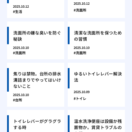
2025.10.12
2025.10.12
洗面所
生活
洗面所の嫌な臭いを防ぐ
清潔な洗面所を保つため
秘訣
の習慣
2025.10.10
2025.10.10
洗面所
洗面所
焦りは禁物。台所の排水
ゆるいトイレレバー解決
溝詰まりでやってはいけ
法
ないこと
2025.10.09
2025.10.10
トイレ
台所
トイレレバーがグラグラ
温水洗浄便座は設備か残
する時
置物か。賃貸トラブルの