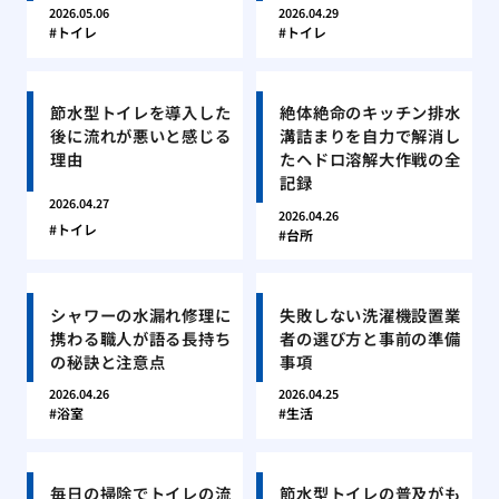
2026.05.06
2026.04.29
トイレ
トイレ
節水型トイレを導入した
絶体絶命のキッチン排水
後に流れが悪いと感じる
溝詰まりを自力で解消し
理由
たヘドロ溶解大作戦の全
記録
2026.04.27
2026.04.26
トイレ
台所
シャワーの水漏れ修理に
失敗しない洗濯機設置業
携わる職人が語る長持ち
者の選び方と事前の準備
の秘訣と注意点
事項
2026.04.26
2026.04.25
浴室
生活
毎日の掃除でトイレの流
節水型トイレの普及がも