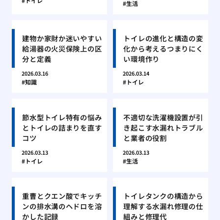
トイレ
生活
建物か家財か迷いやすい
トイレの進化と構造の変
給湯器の火災保険上の区
化から考えるつまりにく
分と定義
い環境作り
2026.03.16
2026.03.14
知識
トイレ
節水型トイレ特有の悩み
不適切な洗濯機設置が引
とトイレの詰まりを直す
き起こす水漏れトラブル
コツ
と業者の役割
2026.03.13
2026.03.13
トイレ
生活
重曹とクエン酸でキッチ
トイレタンクの構造から
ンの排水溝のヘドロを溶
理解する水漏れ修理の仕
かした記録
組みと修理代