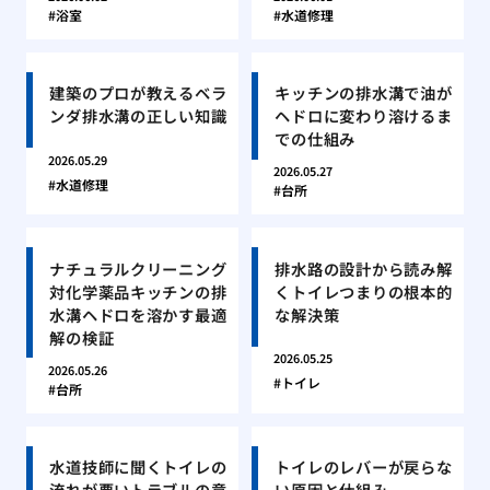
浴室
水道修理
建築のプロが教えるベラ
キッチンの排水溝で油が
ンダ排水溝の正しい知識
ヘドロに変わり溶けるま
での仕組み
2026.05.29
2026.05.27
水道修理
台所
ナチュラルクリーニング
排水路の設計から読み解
対化学薬品キッチンの排
くトイレつまりの根本的
水溝ヘドロを溶かす最適
な解決策
解の検証
2026.05.25
2026.05.26
トイレ
台所
水道技師に聞くトイレの
トイレのレバーが戻らな
流れが悪いトラブルの意
い原因と仕組み