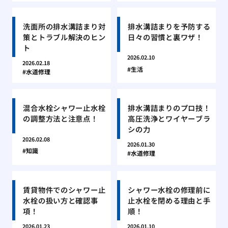
洗面所の排水溝詰まり対
排水溝詰まりを予防する
策とトラブル解決のヒン
日々の習慣と裏ワザ！
ト
2026.02.10
2026.02.18
生活
水道修理
混合水栓シャワー止水栓
排水溝詰まりのプロ技！
の調整方法と注意点！
高圧洗浄とワイヤーブラ
シの力
2026.02.08
2026.01.30
知識
水道修理
賃貸物件でのシャワー止
シャワー水栓の修理前に
水栓の扱い方と確認事
止水栓を閉める理由と手
項！
順！
2026.01.23
2026.01.10