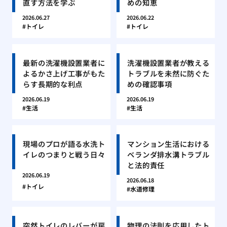
直す方法を学ぶ
めの知恵
2026.06.27
2026.06.22
トイレ
トイレ
最新の洗濯機設置業者に
洗濯機設置業者が教える
よるかさ上げ工事がもた
トラブルを未然に防ぐた
らす長期的な利点
めの確認事項
2026.06.19
2026.06.19
生活
生活
現場のプロが語る水洗ト
マンション生活における
イレのつまりと戦う日々
ベランダ排水溝トラブル
と法的責任
2026.06.19
2026.06.18
トイレ
水道修理
突然トイレのレバーが戻
物理の法則を応用したト