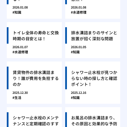
2026.01.08
2026.01.08
知識
水道修理
トイレ全体の寿命と交換
排水溝詰まりのサインと
時期の目安とは！
放置が招く深刻な問題
2026.01.07
2026.01.05
水道修理
知識
賃貸物件の排水溝詰ま
シャワー止水栓が見つか
り！誰が費用を負担する
らない時の探し方と確認
のか
ポイント！
2025.12.30
2025.12.16
生活
知識
シャワー止水栓のメンテ
お風呂の排水溝詰まり、
ナンスと定期確認のすす
その原因と効果的な予防