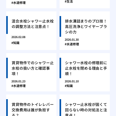
生活
水道修理
混合水栓シャワー止水栓
排水溝詰まりのプロ技！
の調整方法と注意点！
高圧洗浄とワイヤーブラ
シの力
2026.02.08
2026.01.30
知識
水道修理
賃貸物件でのシャワー止
シャワー水栓の修理前に
水栓の扱い方と確認事
止水栓を閉める理由と手
項！
順！
2026.01.23
2026.01.10
水道修理
知識
賃貸物件のトイレレバー
シャワー止水栓が固くて
交換費用は誰が負担す
回らない時の対処法と注
る？
意点！