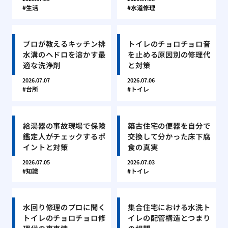
生活
水道修理
プロが教えるキッチン排
トイレのチョロチョロ音
水溝のヘドロを溶かす最
を止める原因別の修理代
適な洗浄剤
と対策
2026.07.07
2026.07.06
台所
トイレ
給湯器の事故現場で保険
築古住宅の便器を自分で
鑑定人がチェックするポ
交換して分かった床下腐
イントと対策
食の真実
2026.07.05
2026.07.03
知識
トイレ
水回り修理のプロに聞く
集合住宅における水洗ト
トイレのチョロチョロ修
イレの配管構造とつまり