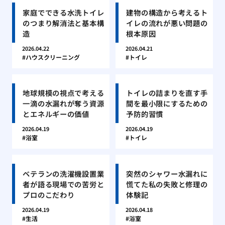
家庭でできる水洗トイレ
建物の構造から考えるト
のつまり解消法と基本構
イレの流れが悪い問題の
造
根本原因
2026.04.22
2026.04.21
ハウスクリーニング
トイレ
地球規模の視点で考える
トイレの詰まりを直す手
一滴の水漏れが奪う資源
間を最小限にするための
とエネルギーの価値
予防的習慣
2026.04.19
2026.04.19
浴室
トイレ
ベテランの洗濯機設置業
突然のシャワー水漏れに
者が語る現場での苦労と
慌てた私の失敗と修理の
プロのこだわり
体験記
2026.04.19
2026.04.18
生活
浴室