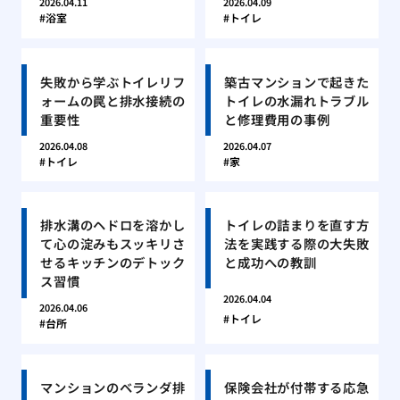
2026.04.11
2026.04.09
浴室
トイレ
失敗から学ぶトイレリフ
築古マンションで起きた
ォームの罠と排水接続の
トイレの水漏れトラブル
重要性
と修理費用の事例
2026.04.08
2026.04.07
トイレ
家
排水溝のヘドロを溶かし
トイレの詰まりを直す方
て心の淀みもスッキリさ
法を実践する際の大失敗
せるキッチンのデトック
と成功への教訓
ス習慣
2026.04.04
2026.04.06
トイレ
台所
マンションのベランダ排
保険会社が付帯する応急