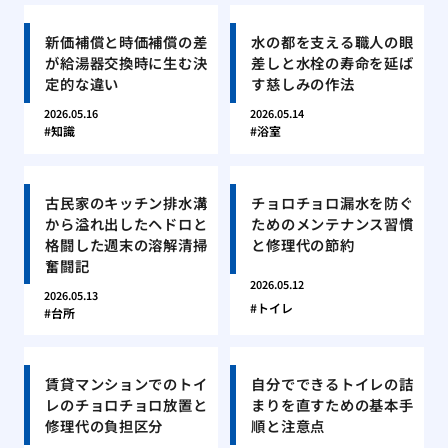
新価補償と時価補償の差
水の都を支える職人の眼
が給湯器交換時に生む決
差しと水栓の寿命を延ば
定的な違い
す慈しみの作法
2026.05.16
2026.05.14
知識
浴室
古民家のキッチン排水溝
チョロチョロ漏水を防ぐ
から溢れ出したヘドロと
ためのメンテナンス習慣
格闘した週末の溶解清掃
と修理代の節約
奮闘記
2026.05.12
2026.05.13
トイレ
台所
賃貸マンションでのトイ
自分でできるトイレの詰
レのチョロチョロ放置と
まりを直すための基本手
修理代の負担区分
順と注意点