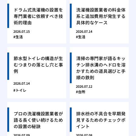
ドラム式洗濯機の設置を
洗濯機設置業者の料金体
専門業者に依頼すべき技
系と追加費用が発生する
術的理由
具体的なケース
2026.07.15
2026.07.14
生活
生活
節水型トイレの構造が生
清掃の専門家が語るキッ
むつまりの落とし穴と事
チン排水溝のヘドロを溶
例
かすための道具選びと手
順の鉄則
2026.07.14
2026.07.12
トイレ
台所
プロの洗濯機設置業者が
排水枡の不具合を早期発
語る長く使い続けるため
見するためのチェックポ
の設置の秘訣
イント
2026.07.09
2026.07.08