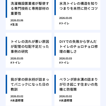
洗濯機設置業者が駆使す
水洗トイレの構造を知り
る専門技術と専用部材の
つまりを未然に防ぐコツ
重要性
2026.03.05
2026.03.06
トイレ
生活
トイレの流れが悪い原因
DIYでの失敗から学んだ
が配管の勾配不足だった
トイレのチョロチョロ修
事例の研究
理の難しさ
2026.03.05
2026.03.03
トイレ
トイレ
我が家の排水枡が詰まっ
ベランダ排水溝の詰まり
てパニックになった日の
が引き起こす住まいの危
教訓
機と防衛策
2026.03.02
2026.03.02
水道修理
水道修理