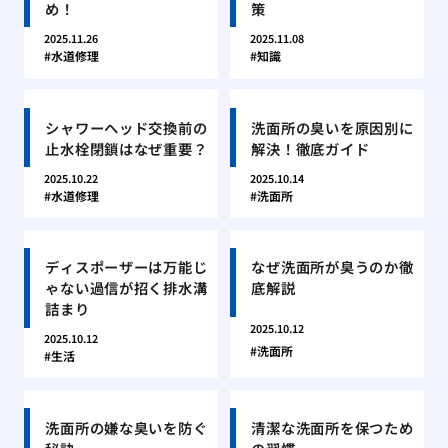
め！
策
2025.11.26
2025.11.08
水道修理
知識
シャワーヘッド交換前の
洗面所の臭いを原因別に
止水栓閉鎖はなぜ重要？
解決！徹底ガイド
2025.10.22
2025.10.14
水道修理
洗面所
ディスポーザーは万能じ
なぜ洗面所が臭うのか徹
ゃない過信が招く排水溝
底解説
詰まり
2025.10.12
2025.10.12
洗面所
生活
洗面所の嫌な臭いを防ぐ
清潔な洗面所を保つため