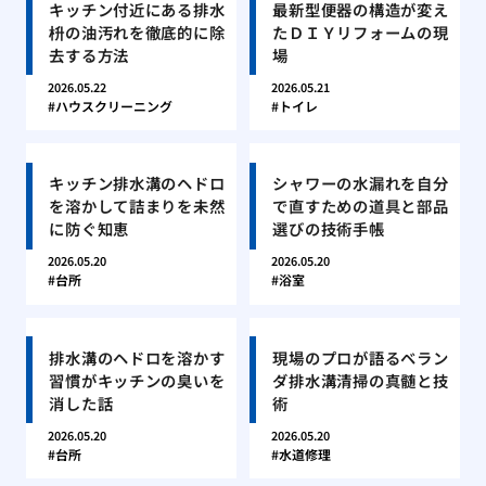
キッチン付近にある排水
最新型便器の構造が変え
枡の油汚れを徹底的に除
たＤＩＹリフォームの現
去する方法
場
2026.05.22
2026.05.21
ハウスクリーニング
トイレ
キッチン排水溝のヘドロ
シャワーの水漏れを自分
を溶かして詰まりを未然
で直すための道具と部品
に防ぐ知恵
選びの技術手帳
2026.05.20
2026.05.20
台所
浴室
排水溝のヘドロを溶かす
現場のプロが語るベラン
習慣がキッチンの臭いを
ダ排水溝清掃の真髄と技
消した話
術
2026.05.20
2026.05.20
台所
水道修理