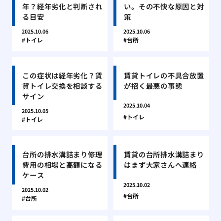
年？経年劣化と判断され
い。その不快な原因と対
る目安
策
2025.10.06
2025.10.06
トイレ
台所
この症状は経年劣化？賃
賃貸トイレの不具合放置
貸トイレ交換を相談する
が招く最悪の事態
サイン
2025.10.04
2025.10.05
トイレ
トイレ
台所の排水溝詰まり修理
賃貸の台所排水溝詰まり
費用の相場と高額になる
はまず大家さんへ連絡
ケース
2025.10.02
2025.10.02
台所
台所