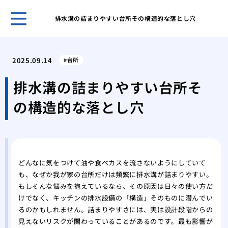
排水溝の詰まりやすい台所その構造的な落とし穴
ホー
トイ
2025.09.14
台所
準備
マン
排水溝の詰まりやすい台所そ
まず
の構造的な落とし穴
大雨
るの
アパ
るシ
これ
どんなに気をつけて油や食べカスを流さないようにしていて
ぶべ
も、なぜか我が家の台所だけは頻繁に排水溝が詰まりやすい。
天気
もしそんな悩みを抱えているなら、その原因は日々の使い方だ
コ音
けでなく、キッチンの排水設備の「構造」そのものに潜んでい
失敗
るのかもしれません。詰まりやすさには、実は設計段階からの
と時
見えないリスクが関わっていることがあるのです。最も影響が