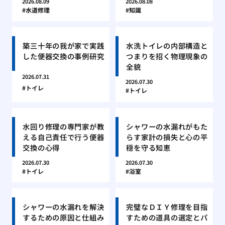
2026.08.09
2026.08.08
水道修理
知識
築三十年の我が家で実践
水洗トイレの内部構造と
した便器交換の事例研究
つまりを招く物理現象の
全貌
2026.07.31
2026.07.30
トイレ
トイレ
水回り修理の専門家が教
シャワーの水漏れがもた
える自己責任で行う便器
らす家計の損失と心の平
交換の心得
穏を守る知恵
2026.07.30
2026.07.30
トイレ
浴室
シャワーの水漏れを解決
完璧なＤＩＹ修理を目指
するための原因と仕組み
すための道具の選定とパ