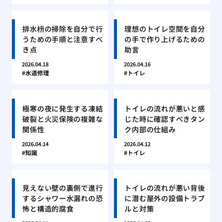
排水枡の掃除を自分で行
理想のトイレ空間を自分
うための手順と注意すべ
の手で作り上げるための
き点
助言
2026.04.18
2026.04.16
水道修理
トイレ
極寒の夜に発生する凍結
トイレの流れが悪いと感
破裂と火災保険の複雑な
じた時に確認すべきタン
関係性
ク内部の仕組み
2026.04.14
2026.04.12
知識
トイレ
見えない壁の裏側で進行
トイレの流れが悪い背後
するシャワー水漏れの恐
に潜む屋外の設備トラブ
怖と構造的腐食
ルと対策