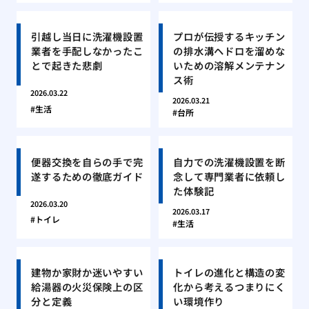
引越し当日に洗濯機設置
プロが伝授するキッチン
業者を手配しなかったこ
の排水溝ヘドロを溜めな
とで起きた悲劇
いための溶解メンテナン
ス術
2026.03.22
2026.03.21
生活
台所
便器交換を自らの手で完
自力での洗濯機設置を断
遂するための徹底ガイド
念して専門業者に依頼し
た体験記
2026.03.20
2026.03.17
トイレ
生活
建物か家財か迷いやすい
トイレの進化と構造の変
給湯器の火災保険上の区
化から考えるつまりにく
分と定義
い環境作り