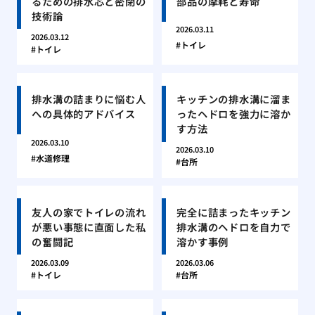
るための排水芯と密閉の
部品の摩耗と寿命
技術論
2026.03.11
2026.03.12
トイレ
トイレ
排水溝の詰まりに悩む人
キッチンの排水溝に溜ま
への具体的アドバイス
ったヘドロを強力に溶か
す方法
2026.03.10
2026.03.10
水道修理
台所
友人の家でトイレの流れ
完全に詰まったキッチン
が悪い事態に直面した私
排水溝のヘドロを自力で
の奮闘記
溶かす事例
2026.03.09
2026.03.06
トイレ
台所