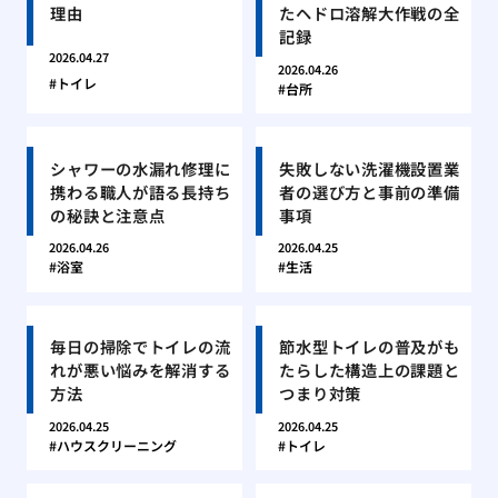
理由
たヘドロ溶解大作戦の全
記録
2026.04.27
2026.04.26
トイレ
台所
シャワーの水漏れ修理に
失敗しない洗濯機設置業
携わる職人が語る長持ち
者の選び方と事前の準備
の秘訣と注意点
事項
2026.04.26
2026.04.25
浴室
生活
毎日の掃除でトイレの流
節水型トイレの普及がも
れが悪い悩みを解消する
たらした構造上の課題と
方法
つまり対策
2026.04.25
2026.04.25
ハウスクリーニング
トイレ