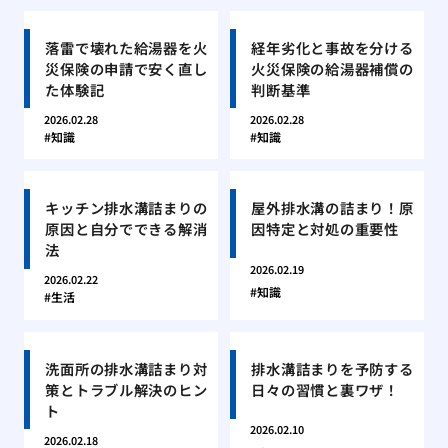
落雷で壊れた給湯器を火
経年劣化と事故を分ける
災保険の申請で安く直し
火災保険の給湯器補償の
た体験記
判断基準
2026.02.28
2026.02.28
知識
知識
キッチン排水溝詰まりの
屋外排水溝の詰まり！原
原因と自分でできる解消
因特定と対処の重要性
法
2026.02.19
2026.02.22
知識
生活
洗面所の排水溝詰まり対
排水溝詰まりを予防する
策とトラブル解決のヒン
日々の習慣と裏ワザ！
ト
2026.02.10
2026.02.18