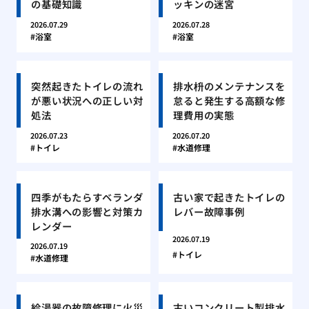
の基礎知識
ッキンの迷宮
2026.07.29
2026.07.28
浴室
浴室
突然起きたトイレの流れ
排水枡のメンテナンスを
が悪い状況への正しい対
怠ると発生する高額な修
処法
理費用の実態
2026.07.23
2026.07.20
トイレ
水道修理
四季がもたらすベランダ
古い家で起きたトイレの
排水溝への影響と対策カ
レバー故障事例
レンダー
2026.07.19
2026.07.19
トイレ
水道修理
給湯器の故障修理に火災
古いコンクリート製排水