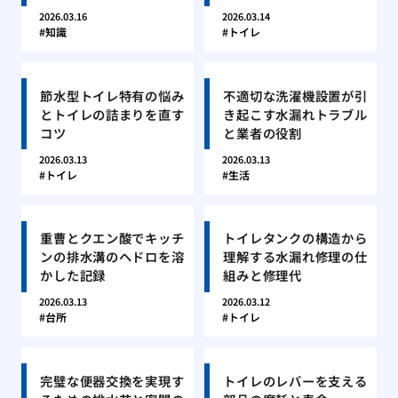
2026.03.16
2026.03.14
知識
トイレ
節水型トイレ特有の悩み
不適切な洗濯機設置が引
とトイレの詰まりを直す
き起こす水漏れトラブル
コツ
と業者の役割
2026.03.13
2026.03.13
トイレ
生活
重曹とクエン酸でキッチ
トイレタンクの構造から
ンの排水溝のヘドロを溶
理解する水漏れ修理の仕
かした記録
組みと修理代
2026.03.13
2026.03.12
台所
トイレ
完璧な便器交換を実現す
トイレのレバーを支える