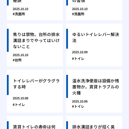
秘訣
の習慣
2025.10.10
2025.10.10
洗面所
洗面所
焦りは禁物。台所の排水
ゆるいトイレレバー解決
溝詰まりでやってはいけ
法
ないこと
2025.10.09
2025.10.10
トイレ
台所
トイレレバーがグラグラ
温水洗浄便座は設備か残
する時
置物か。賃貸トラブルの
火種
2025.10.08
2025.10.06
トイレ
トイレ
賃貸トイレの寿命は何
排水溝詰まりが招く臭