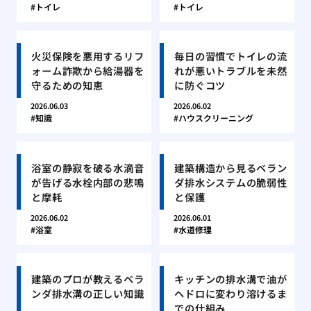
トイレ
トイレ
火災保険を悪用するリフ
毎日の習慣でトイレの流
ォーム詐欺から給湯器を
れが悪いトラブルを未然
守るための知恵
に防ぐコツ
2026.06.03
2026.06.02
知識
ハウスクリーニング
浴室の静寂を破る水滴音
建築構造から見るベラン
が告げる水栓内部の悲鳴
ダ排水システムの脆弱性
と摩耗
と保護
2026.06.02
2026.06.01
浴室
水道修理
建築のプロが教えるベラ
キッチンの排水溝で油が
ンダ排水溝の正しい知識
ヘドロに変わり溶けるま
での仕組み