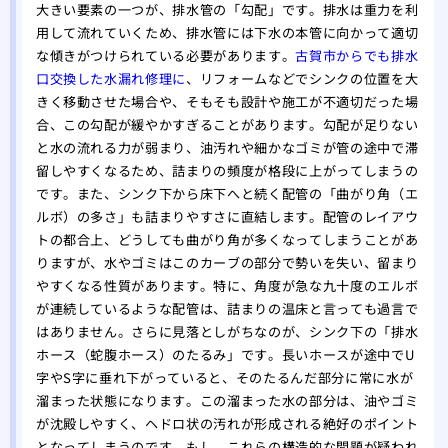
大きい要素の一つが、排水管の「勾配」です。排水は重力を利
用して流れていくため、排水管には下水の本管に向かって適切
な傾きがつけられている必要があります。
古賀市からでも排水
口交換した水漏れ修理に
、リフォームなどでシンクの位置を大
きく移動させた場合や、そもそも設計や施工が不適切だった場
合、この勾配が緩やかすぎることがあります。勾配が足りない
と水の流れる力が弱まり、油汚れや細かなゴミが管の途中で滞
留しやすくなるため、詰まりの頻度が格段に上がってしまうの
です。また、シンク下から床下へと続く配管の「曲がり角（エ
ルボ）の多さ」も詰まりやすさに直結します。配管のレイアウ
トの都合上、どうしても曲がり角が多くなってしまうことがあ
りますが、水やゴミはこのカーブの部分で勢いを失い、留まり
やすくなる性質があります。特に、角度が急な九十度のエルボ
が連続しているような配管は、詰まりの温床と言っても過言で
はありません。さらに見落としがちなのが、シンク下の「排水
ホース（蛇腹ホース）のたるみ」です。長いホースが途中でU
字やS字に垂れ下がっていると、そのたるんだ部分に常に水が
溜まった状態になります。この溜まった水の部分は、油やゴミ
が沈殿しやすく、ヘドロ状の汚れが形成される絶好のポイント
となってしまうのです。もし、これらの構造的な問題が疑われ