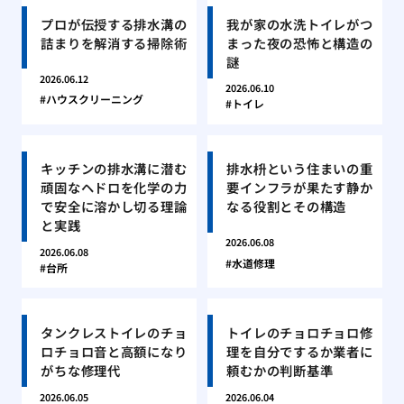
プロが伝授する排水溝の
我が家の水洗トイレがつ
詰まりを解消する掃除術
まった夜の恐怖と構造の
謎
2026.06.12
2026.06.10
ハウスクリーニング
トイレ
キッチンの排水溝に潜む
排水枡という住まいの重
頑固なヘドロを化学の力
要インフラが果たす静か
で安全に溶かし切る理論
なる役割とその構造
と実践
2026.06.08
2026.06.08
水道修理
台所
タンクレストイレのチョ
トイレのチョロチョロ修
ロチョロ音と高額になり
理を自分でするか業者に
がちな修理代
頼むかの判断基準
2026.06.05
2026.06.04