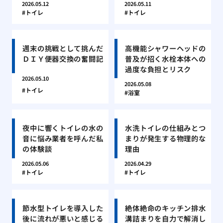
2026.05.12
2026.05.11
トイレ
トイレ
週末の挑戦として挑んだ
高機能シャワーヘッドの
ＤＩＹ便器交換の奮闘記
普及が招く水栓本体への
過度な負担とリスク
2026.05.10
2026.05.08
トイレ
浴室
夜中に響くトイレの水の
水洗トイレの仕組みとつ
音に悩み業者を呼んだ私
まりが発生する物理的な
の体験談
理由
2026.05.06
2026.04.29
トイレ
トイレ
節水型トイレを導入した
絶体絶命のキッチン排水
後に流れが悪いと感じる
溝詰まりを自力で解消し