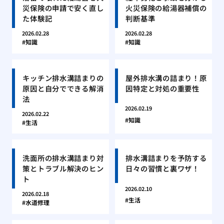
災保険の申請で安く直し
火災保険の給湯器補償の
た体験記
判断基準
2026.02.28
2026.02.28
知識
知識
キッチン排水溝詰まりの
屋外排水溝の詰まり！原
原因と自分でできる解消
因特定と対処の重要性
法
2026.02.19
2026.02.22
知識
生活
洗面所の排水溝詰まり対
排水溝詰まりを予防する
策とトラブル解決のヒン
日々の習慣と裏ワザ！
ト
2026.02.10
2026.02.18
生活
水道修理