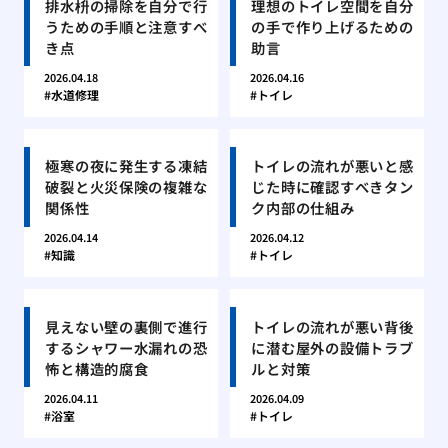
排水枡の掃除を自分で行
理想のトイレ空間を自分
うための手順と注意すべ
の手で作り上げるための
き点
助言
2026.04.18
2026.04.16
水道修理
トイレ
極寒の夜に発生する凍結
トイレの流れが悪いと感
破裂と火災保険の複雑な
じた時に確認すべきタン
関係性
ク内部の仕組み
2026.04.14
2026.04.12
知識
トイレ
見えない壁の裏側で進行
トイレの流れが悪い背後
するシャワー水漏れの恐
に潜む屋外の設備トラブ
怖と構造的腐食
ルと対策
2026.04.11
2026.04.09
浴室
トイレ