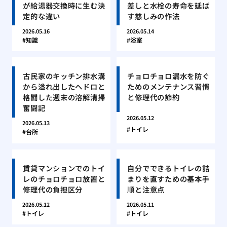
が給湯器交換時に生む決
差しと水栓の寿命を延ば
定的な違い
す慈しみの作法
2026.05.16
2026.05.14
知識
浴室
古民家のキッチン排水溝
チョロチョロ漏水を防ぐ
から溢れ出したヘドロと
ためのメンテナンス習慣
格闘した週末の溶解清掃
と修理代の節約
奮闘記
2026.05.12
2026.05.13
トイレ
台所
賃貸マンションでのトイ
自分でできるトイレの詰
レのチョロチョロ放置と
まりを直すための基本手
修理代の負担区分
順と注意点
2026.05.12
2026.05.11
トイレ
トイレ