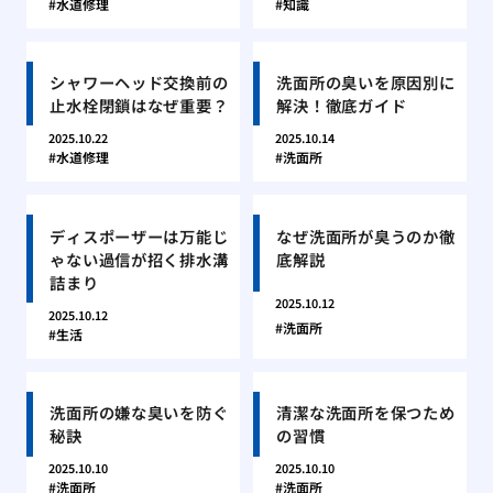
水道修理
知識
シャワーヘッド交換前の
洗面所の臭いを原因別に
止水栓閉鎖はなぜ重要？
解決！徹底ガイド
2025.10.22
2025.10.14
水道修理
洗面所
ディスポーザーは万能じ
なぜ洗面所が臭うのか徹
ゃない過信が招く排水溝
底解説
詰まり
2025.10.12
2025.10.12
洗面所
生活
洗面所の嫌な臭いを防ぐ
清潔な洗面所を保つため
秘訣
の習慣
2025.10.10
2025.10.10
洗面所
洗面所