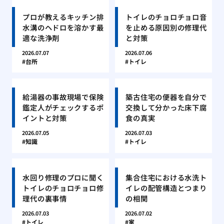
プロが教えるキッチン排
トイレのチョロチョロ音
水溝のヘドロを溶かす最
を止める原因別の修理代
適な洗浄剤
と対策
2026.07.07
2026.07.06
台所
トイレ
給湯器の事故現場で保険
築古住宅の便器を自分で
鑑定人がチェックするポ
交換して分かった床下腐
イントと対策
食の真実
2026.07.05
2026.07.03
知識
トイレ
水回り修理のプロに聞く
集合住宅における水洗ト
トイレのチョロチョロ修
イレの配管構造とつまり
理代の裏事情
の相関
2026.07.03
2026.07.02
トイレ
家