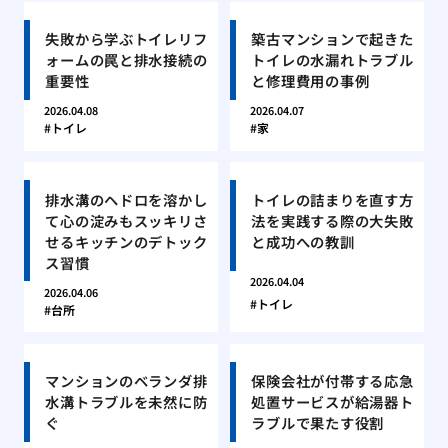
失敗から学ぶトイレリフ
築古マンションで起きた
ォームの罠と排水接続の
トイレの水漏れトラブル
重要性
と修理費用の事例
2026.04.08
2026.04.07
トイレ
家
排水溝のヘドロを溶かし
トイレの詰まりを直す方
て心の淀みもスッキリさ
法を実践する際の大失敗
せるキッチンのデトック
と成功への教訓
ス習慣
2026.04.04
2026.04.06
トイレ
台所
マンションのベランダ排
保険会社が付帯する応急
水溝トラブルを未然に防
処置サービスが給湯器ト
ぐ
ラブルで果たす役割