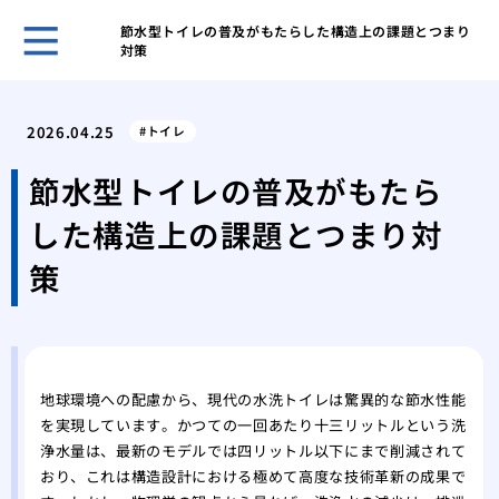
節水型トイレの普及がもたらした構造上の課題とつまり
対策
ホー
トイ
2026.04.25
トイレ
準備
マン
節水型トイレの普及がもたら
まず
した構造上の課題とつまり対
大雨
るの
策
アパ
るシ
これ
ぶべ
天気
地球環境への配慮から、現代の水洗トイレは驚異的な節水性能
を実現しています。かつての一回あたり十三リットルという洗
コ音
浄水量は、最新のモデルでは四リットル以下にまで削減されて
失敗
おり、これは構造設計における極めて高度な技術革新の成果で
と時