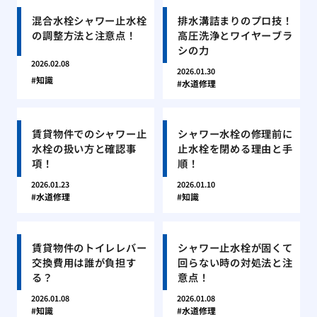
混合水栓シャワー止水栓
排水溝詰まりのプロ技！
の調整方法と注意点！
高圧洗浄とワイヤーブラ
シの力
2026.02.08
2026.01.30
知識
水道修理
賃貸物件でのシャワー止
シャワー水栓の修理前に
水栓の扱い方と確認事
止水栓を閉める理由と手
項！
順！
2026.01.23
2026.01.10
水道修理
知識
賃貸物件のトイレレバー
シャワー止水栓が固くて
交換費用は誰が負担す
回らない時の対処法と注
る？
意点！
2026.01.08
2026.01.08
知識
水道修理