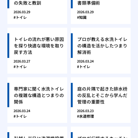
の失敗と教訓
書類準備術
2026.03.29
2026.03.29
トイレ
知識
トイレの流れが悪い原因
プロが教える水洗トイレ
を探り快適な環境を取り
の構造を活かしたつまり
戻す方法
解消術
2026.03.27
2026.03.24
トイレ
トイレ
専門家に聞く水洗トイレ
庭の片隅で起きた排水枡
の複雑な構造とつまりの
の反乱とそこから学んだ
関係
管理の重要性
2026.03.24
2026.03.23
トイレ
水道修理