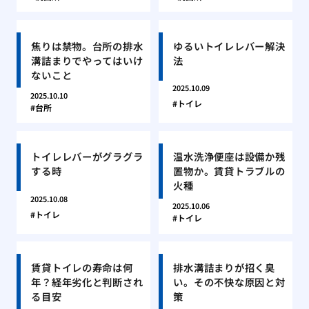
焦りは禁物。台所の排水
ゆるいトイレレバー解決
溝詰まりでやってはいけ
法
ないこと
2025.10.09
2025.10.10
トイレ
台所
トイレレバーがグラグラ
温水洗浄便座は設備か残
する時
置物か。賃貸トラブルの
火種
2025.10.08
2025.10.06
トイレ
トイレ
賃貸トイレの寿命は何
排水溝詰まりが招く臭
年？経年劣化と判断され
い。その不快な原因と対
る目安
策