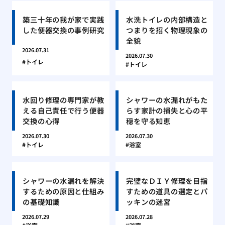
築三十年の我が家で実践
水洗トイレの内部構造と
した便器交換の事例研究
つまりを招く物理現象の
全貌
2026.07.31
2026.07.30
トイレ
トイレ
水回り修理の専門家が教
シャワーの水漏れがもた
える自己責任で行う便器
らす家計の損失と心の平
交換の心得
穏を守る知恵
2026.07.30
2026.07.30
トイレ
浴室
シャワーの水漏れを解決
完璧なＤＩＹ修理を目指
するための原因と仕組み
すための道具の選定とパ
の基礎知識
ッキンの迷宮
2026.07.29
2026.07.28