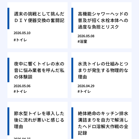
週末の挑戦として挑んだ
高機能シャワーヘッドの
ＤＩＹ便器交換の奮闘記
普及が招く水栓本体への
過度な負担とリスク
2026.05.10
2026.05.08
トイレ
浴室
夜中に響くトイレの水の
水洗トイレの仕組みとつ
音に悩み業者を呼んだ私
まりが発生する物理的な
の体験談
理由
2026.05.06
2026.04.29
トイレ
トイレ
節水型トイレを導入した
絶体絶命のキッチン排水
後に流れが悪いと感じる
溝詰まりを自力で解消し
理由
たヘドロ溶解大作戦の全
記録
2026.04.27