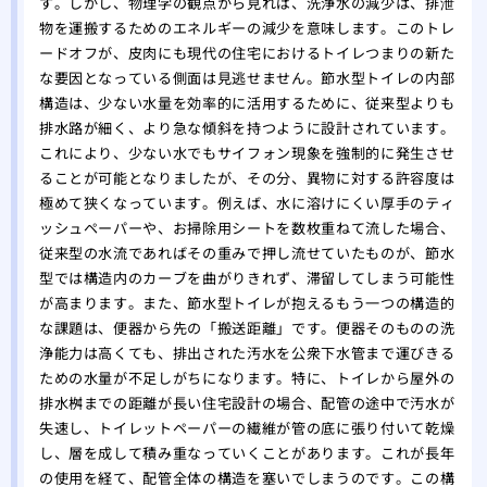
す。しかし、物理学の観点から見れば、洗浄水の減少は、排泄
物を運搬するためのエネルギーの減少を意味します。このトレ
ードオフが、皮肉にも現代の住宅におけるトイレつまりの新た
な要因となっている側面は見逃せません。節水型トイレの内部
構造は、少ない水量を効率的に活用するために、従来型よりも
排水路が細く、より急な傾斜を持つように設計されています。
これにより、少ない水でもサイフォン現象を強制的に発生させ
ることが可能となりましたが、その分、異物に対する許容度は
極めて狭くなっています。例えば、水に溶けにくい厚手のティ
ッシュペーパーや、お掃除用シートを数枚重ねて流した場合、
従来型の水流であればその重みで押し流せていたものが、節水
型では構造内のカーブを曲がりきれず、滞留してしまう可能性
が高まります。また、節水型トイレが抱えるもう一つの構造的
な課題は、便器から先の「搬送距離」です。便器そのものの洗
浄能力は高くても、排出された汚水を公衆下水管まで運びきる
ための水量が不足しがちになります。特に、トイレから屋外の
排水桝までの距離が長い住宅設計の場合、配管の途中で汚水が
失速し、トイレットペーパーの繊維が管の底に張り付いて乾燥
し、層を成して積み重なっていくことがあります。これが長年
の使用を経て、配管全体の構造を塞いでしまうのです。この構