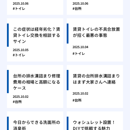
2025.10.06
2025.10.06
トイレ
台所
この症状は経年劣化？賃
賃貸トイレの不具合放置
貸トイレ交換を相談する
が招く最悪の事態
サイン
2025.10.04
2025.10.05
トイレ
トイレ
台所の排水溝詰まり修理
賃貸の台所排水溝詰まり
費用の相場と高額になる
はまず大家さんへ連絡
ケース
2025.10.02
2025.10.02
台所
台所
今日からできる洗面所の
ウォシュレット設置！
消臭術
DIYで挑戦する魅力