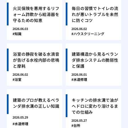
火災保険を悪用するリフ
毎日の習慣でトイレの流
ォーム詐欺から給湯器を
れが悪いトラブルを未然
守るための知恵
に防ぐコツ
2026.06.03
2026.06.02
知識
ハウスクリーニング
浴室の静寂を破る水滴音
建築構造から見るベラン
が告げる水栓内部の悲鳴
ダ排水システムの脆弱性
と摩耗
と保護
2026.06.02
2026.06.01
浴室
水道修理
建築のプロが教えるベラ
キッチンの排水溝で油が
ンダ排水溝の正しい知識
ヘドロに変わり溶けるま
での仕組み
2026.05.29
2026.05.27
水道修理
台所