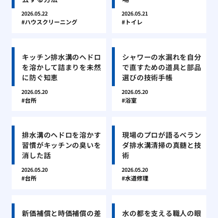
2026.05.22
2026.05.21
ハウスクリーニング
トイレ
キッチン排水溝のヘドロ
シャワーの水漏れを自分
を溶かして詰まりを未然
で直すための道具と部品
に防ぐ知恵
選びの技術手帳
2026.05.20
2026.05.20
台所
浴室
排水溝のヘドロを溶かす
現場のプロが語るベラン
習慣がキッチンの臭いを
ダ排水溝清掃の真髄と技
消した話
術
2026.05.20
2026.05.20
台所
水道修理
新価補償と時価補償の差
水の都を支える職人の眼