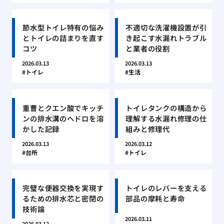
節水型トイレ特有の悩み
不適切な洗濯機設置が引
とトイレの詰まりを直す
き起こす水漏れトラブル
コツ
と業者の役割
2026.03.13
2026.03.13
トイレ
生活
重曹とクエン酸でキッチ
トイレタンクの構造から
ンの排水溝のヘドロを溶
理解する水漏れ修理の仕
かした記録
組みと修理代
2026.03.13
2026.03.12
台所
トイレ
完璧な便器交換を実現す
トイレのレバーを支える
るための排水芯と密閉の
部品の摩耗と寿命
技術論
2026.03.11
2026.03.12