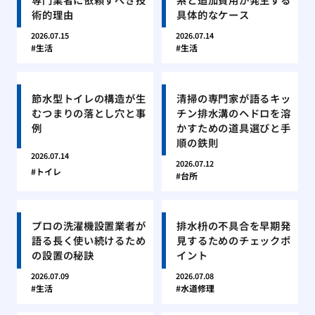
術的理由
具体的なケース
2026.07.15
2026.07.14
生活
生活
節水型トイレの構造が生
清掃の専門家が語るキッ
むつまりの落とし穴と事
チン排水溝のヘドロを溶
例
かすための道具選びと手
順の鉄則
2026.07.14
2026.07.12
トイレ
台所
プロの洗濯機設置業者が
排水枡の不具合を早期発
語る長く使い続けるため
見するためのチェックポ
の設置の秘訣
イント
2026.07.09
2026.07.08
生活
水道修理