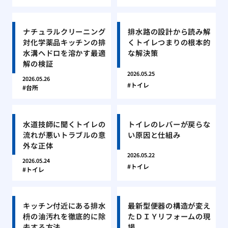
ナチュラルクリーニング
排水路の設計から読み解
対化学薬品キッチンの排
くトイレつまりの根本的
水溝ヘドロを溶かす最適
な解決策
解の検証
2026.05.25
2026.05.26
トイレ
台所
水道技師に聞くトイレの
トイレのレバーが戻らな
流れが悪いトラブルの意
い原因と仕組み
外な正体
2026.05.22
2026.05.24
トイレ
トイレ
キッチン付近にある排水
最新型便器の構造が変え
枡の油汚れを徹底的に除
たＤＩＹリフォームの現
去する方法
場