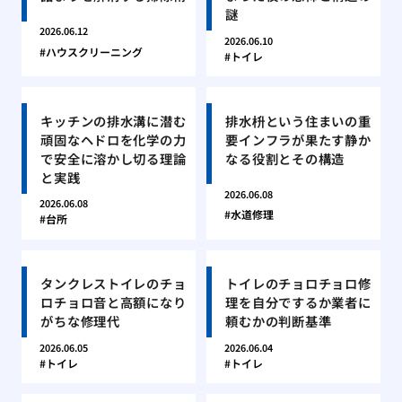
謎
2026.06.12
2026.06.10
ハウスクリーニング
トイレ
キッチンの排水溝に潜む
排水枡という住まいの重
頑固なヘドロを化学の力
要インフラが果たす静か
で安全に溶かし切る理論
なる役割とその構造
と実践
2026.06.08
2026.06.08
水道修理
台所
タンクレストイレのチョ
トイレのチョロチョロ修
ロチョロ音と高額になり
理を自分でするか業者に
がちな修理代
頼むかの判断基準
2026.06.05
2026.06.04
トイレ
トイレ