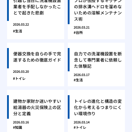
引越し当日に洗濯機設置
プロが伝授するキッチン
業者を手配しなかったこ
の排水溝ヘドロを溜めな
とで起きた悲劇
いための溶解メンテナン
ス術
2026.03.22
2026.03.21
生活
台所
便器交換を自らの手で完
自力での洗濯機設置を断
遂するための徹底ガイド
念して専門業者に依頼し
た体験記
2026.03.20
2026.03.17
トイレ
生活
建物か家財か迷いやすい
トイレの進化と構造の変
給湯器の火災保険上の区
化から考えるつまりにく
分と定義
い環境作り
2026.03.16
2026.03.14
知識
トイレ