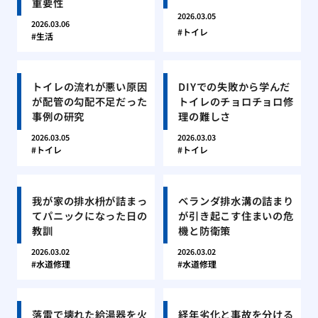
重要性
2026.03.05
2026.03.06
トイレ
生活
トイレの流れが悪い原因
DIYでの失敗から学んだ
が配管の勾配不足だった
トイレのチョロチョロ修
事例の研究
理の難しさ
2026.03.05
2026.03.03
トイレ
トイレ
我が家の排水枡が詰まっ
ベランダ排水溝の詰まり
てパニックになった日の
が引き起こす住まいの危
教訓
機と防衛策
2026.03.02
2026.03.02
水道修理
水道修理
落雷で壊れた給湯器を火
経年劣化と事故を分ける