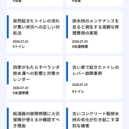
浴室
浴室
突然起きたトイレの流れ
排水枡のメンテナンスを
が悪い状況への正しい対
怠ると発生する高額な修
処法
理費用の実態
2026.07.23
2026.07.20
トイレ
水道修理
四季がもたらすベランダ
古い家で起きたトイレの
排水溝への影響と対策カ
レバー故障事例
レンダー
2026.07.19
2026.07.19
トイレ
水道修理
給湯器の故障修理に火災
古いコンクリート製排水
保険が使えるか確認すべ
枡の劣化が引き起こす深
き理由
刻な被害