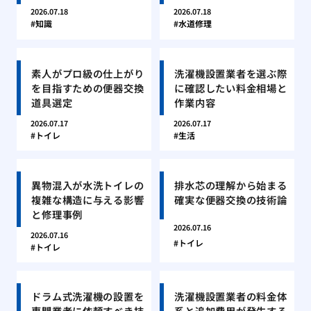
2026.07.18
2026.07.18
知識
水道修理
素人がプロ級の仕上がり
洗濯機設置業者を選ぶ際
を目指すための便器交換
に確認したい料金相場と
道具選定
作業内容
2026.07.17
2026.07.17
トイレ
生活
異物混入が水洗トイレの
排水芯の理解から始まる
複雑な構造に与える影響
確実な便器交換の技術論
と修理事例
2026.07.16
2026.07.16
トイレ
トイレ
ドラム式洗濯機の設置を
洗濯機設置業者の料金体
専門業者に依頼すべき技
系と追加費用が発生する