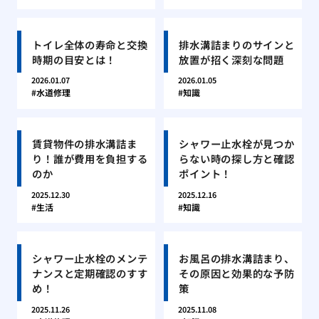
トイレ全体の寿命と交換
排水溝詰まりのサインと
時期の目安とは！
放置が招く深刻な問題
2026.01.07
2026.01.05
水道修理
知識
賃貸物件の排水溝詰ま
シャワー止水栓が見つか
り！誰が費用を負担する
らない時の探し方と確認
のか
ポイント！
2025.12.30
2025.12.16
生活
知識
シャワー止水栓のメンテ
お風呂の排水溝詰まり、
ナンスと定期確認のすす
その原因と効果的な予防
め！
策
2025.11.26
2025.11.08