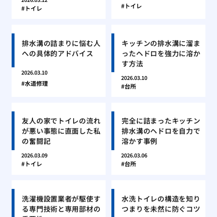
トイレ
トイレ
排水溝の詰まりに悩む人
キッチンの排水溝に溜ま
への具体的アドバイス
ったヘドロを強力に溶か
す方法
2026.03.10
2026.03.10
水道修理
台所
友人の家でトイレの流れ
完全に詰まったキッチン
が悪い事態に直面した私
排水溝のヘドロを自力で
の奮闘記
溶かす事例
2026.03.09
2026.03.06
トイレ
台所
洗濯機設置業者が駆使す
水洗トイレの構造を知り
る専門技術と専用部材の
つまりを未然に防ぐコツ