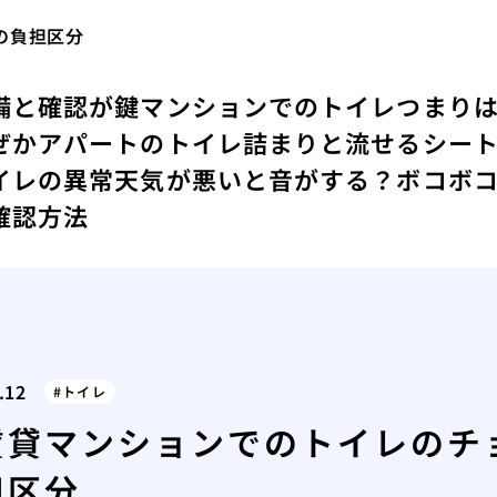
の負担区分
備と確認が鍵
マンションでのトイレつまり
ぜか
アパートのトイレ詰まりと流せるシー
イレの異常
天気が悪いと音がする？ボコボ
確認方法
.12
トイレ
賃貸マンションでのトイレのチ
担区分