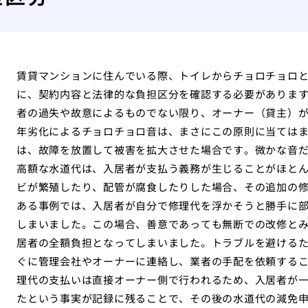
賃貸マンションに住んでいる際、トイレからチョロチョロ
に、契約内容と法律的な負担区分を確認する必要がありま
者の過失や故意によるものでない限り、オーナー（貸主）
年劣化によるチョロチョロ音は、まさにこの原則に当ては
は、故障を放置して被害を拡大させた場合です。微かな音
高額な水道代は、入居者が支払う義務が生じることがほと
ビが繁殖したり、配管が腐食したりした場合、その追加の
ある事例では、入居者が自分で修理代を浮かそうと勝手に
しまいました。この場合、善意であっても無断での改修と
居者の全額負担となってしまいました。トラブルを避ける
ぐに管理会社やオーナーに連絡し、業者の手配を依頼する
理代の支払いは直接オーナー側で行われるため、入居者が
たという事実が記録に残ることで、その後の水道代の減免