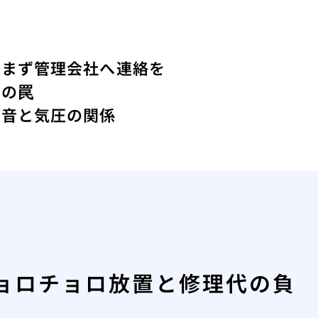
はまず管理会社へ連絡を
トの罠
コ音と気圧の関係
ョロチョロ放置と修理代の負