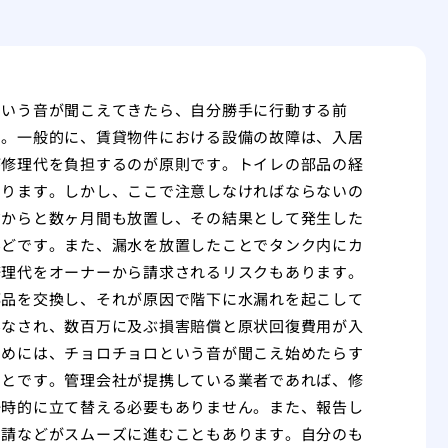
という音が聞こえてきたら、自分勝手に行動する前
す。一般的に、賃貸物件における設備の故障は、入居
が修理代を負担するのが原則です。トイレの部品の経
まります。しかし、ここで注意しなければならないの
だからと数ヶ月間も放置し、その結果として発生した
んどです。また、漏水を放置したことでタンク内にカ
修理代をオーナーから請求されるリスクもあります。
部品を交換し、それが原因で階下に水漏れを起こして
みなされ、数百万に及ぶ損害賠償と原状回復費用が入
ためには、チョロチョロという音が聞こえ始めたらす
ことです。管理会社が提携している業者であれば、修
一時的に立て替える必要もありません。また、報告し
申請などがスムーズに進むこともあります。自分のも